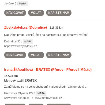
Javůrek
2
MAPA
NAVIGOVAT
VOLAT
NAPIŠTE NÁM
Zbytkylátek.cz
(Dobratice)
216,33 km
Nabízíme prodej zbytků látek na patchwork a jiné kreativní tvoření.
Dobratice
311
MAPA
https://www.zbytkylatek.cz
NAVIGOVAT
VOLAT
NAPIŠTE NÁM
Irena Škňouřilová - ERATEX
(Přerov - Přerov I-Město)
147,98 km
Metrový textil ERATEX
Zaměřujeme se na velkoobchodní, maloobchodní a internetový ...
Přerov
,
Za Mlýnem 1223
MAPA
www.latky-eshop.cz
www.metrovy-textil.cz