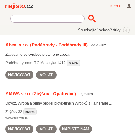
Najisto.cz
menu
SEKCE
ŠTÍTKY
Související sekce/štítky
Najisto.cz
úplety
Abea, s.r.o.
(Poděbrady - Poděbrady III)
44,43 km
úplety
(50)
Zabýváme se výrobou pleteného zboží.
pletené oděvy
(71)
dekorační látky
(141)
Poděbrady
,
nám. T.G.Masaryka 1412
MAPA
Všechny související štítky
NAVIGOVAT
VOLAT
AMWA s.r.o.
(Zbýšov - Opatovice)
9,03 km
Dovoz, výroba a přímý prodej biotextilních výrobků z Fair Trade ...
Zbýšov
32
MAPA
www.amwa.cz
NAVIGOVAT
VOLAT
NAPIŠTE NÁM