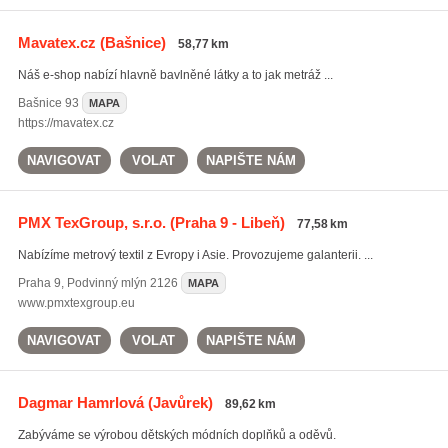
Mavatex.cz
(Bašnice)
58,77 km
Náš e-shop nabízí hlavně bavlněné látky a to jak metráž ...
Bašnice
93
MAPA
https://mavatex.cz
NAVIGOVAT
VOLAT
NAPIŠTE NÁM
PMX TexGroup, s.r.o.
(Praha 9 - Libeň)
77,58 km
Nabízíme metrový textil z Evropy i Asie. Provozujeme galanterii. ...
Praha 9
,
Podvinný mlýn 2126
MAPA
www.pmxtexgroup.eu
NAVIGOVAT
VOLAT
NAPIŠTE NÁM
Dagmar Hamrlová
(Javůrek)
89,62 km
Zabýváme se výrobou dětských módních doplňků a oděvů.