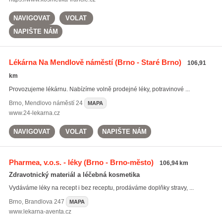
NAVIGOVAT
VOLAT
NAPIŠTE NÁM
Lékárna Na Mendlově náměstí
(Brno - Staré Brno)
106,91
km
Provozujeme lékárnu. Nabízíme volně prodejné léky, potravinové ...
Brno
,
Mendlovo náměstí 24
MAPA
www.24-lekarna.cz
NAVIGOVAT
VOLAT
NAPIŠTE NÁM
Pharmea, v.o.s. - léky
(Brno - Brno-město)
106,94 km
Zdravotnický materiál a léčebná kosmetika
Vydáváme léky na recept i bez receptu, prodáváme doplňky stravy, ...
Brno
,
Brandlova 247
MAPA
www.lekarna-aventa.cz