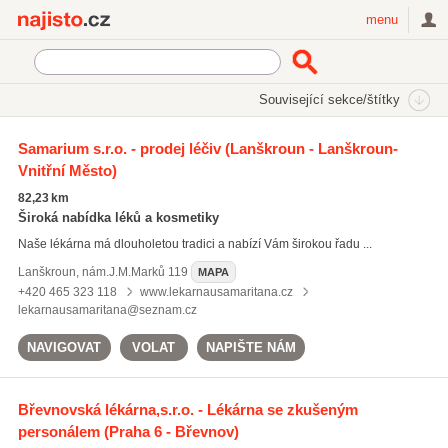
Najisto.cz
menu
SEKCE
ŠTÍTKY
Související sekce/štítky
Najisto.cz
Vichy
Samarium s.r.o. - prodej léčiv
(Lanškroun - Lanškroun-
Vnitřní Město)
Vichy
(6)
homeopatika
(60)
82,23 km
léky na chřipku
(1724)
Široká nabídka léků a kosmetiky
Naše lékárna má dlouholetou tradici a nabízí Vám širokou řadu ...
Všechny související štítky
Lanškroun
,
nám.J.M.Marků 119
MAPA
+420 465 323 118
www.lekarnausamaritana.cz
lekarnausamaritana@seznam.cz
NAVIGOVAT
VOLAT
NAPIŠTE NÁM
Břevnovská lékárna,s.r.o. - Lékárna se zkušeným
personálem
(Praha 6 - Břevnov)