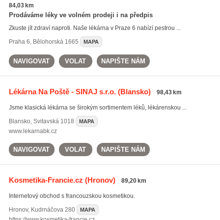
84,03 km
Prodáváme léky ve volném prodeji i na předpis
Zkuste jít zdraví naproti. Naše lékárna v Praze 6 nabízí pestrou ...
Praha 6
,
Bělohorská 1665
MAPA
NAVIGOVAT
VOLAT
NAPIŠTE NÁM
Lékárna Na Poště - SINAJ s.r.o.
(Blansko)
98,43 km
Jsme klasická lékárna se širokým sortimentem léků, lékárenskou ...
Blansko
,
Svitavská 1018
MAPA
www.lekarnabk.cz
NAVIGOVAT
VOLAT
NAPIŠTE NÁM
Kosmetika-Francie.cz
(Hronov)
89,20 km
Internetový obchod s francouzskou kosmetikou.
Hronov
,
Kudrnáčova 280
MAPA
https://www.kosmetika-francie.cz