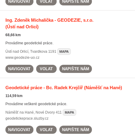
NAVIGOVAT
VOLAT
NAPIŠTE NÁM
Ing. Zdeněk Michalička - GEODEZIE, s.r.o.
(Ústí nad Orlicí)
68,66 km
Provádíme geodetické práce.
Ústí nad Orlicí
,
Tvardkova 1191
MAPA
www.geodezie-uo.cz
NAVIGOVAT
VOLAT
NAPIŠTE NÁM
Geodetické práce - Bc. Radek Krejčíř
(Náměšť na Hané)
114,59 km
Provádíme veškeré geodetické práce.
Náměšť na Hané
,
Nové Dvory 411
MAPA
geodetickeprace.sluzby.cz
NAVIGOVAT
VOLAT
NAPIŠTE NÁM