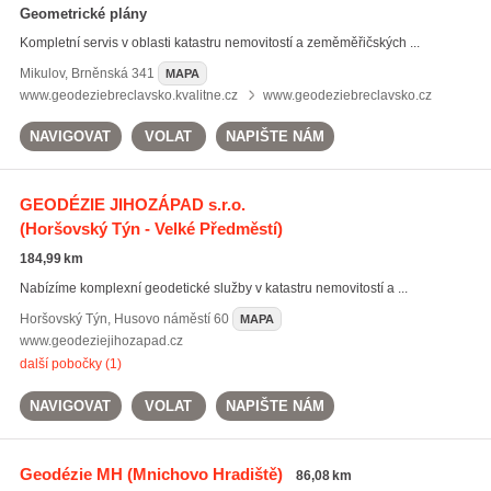
Geometrické plány
Kompletní servis v oblasti katastru nemovitostí a zeměměřičských ...
Mikulov
,
Brněnská 341
MAPA
www.geodeziebreclavsko.kvalitne.cz
www.geodeziebreclavsko.cz
NAVIGOVAT
VOLAT
NAPIŠTE NÁM
GEODÉZIE JIHOZÁPAD s.r.o.
(Horšovský Týn - Velké Předměstí)
184,99 km
Nabízíme komplexní geodetické služby v katastru nemovitostí a ...
Horšovský Týn
,
Husovo náměstí 60
MAPA
www.geodeziejihozapad.cz
další pobočky (1)
NAVIGOVAT
VOLAT
NAPIŠTE NÁM
Geodézie MH
(Mnichovo Hradiště)
86,08 km