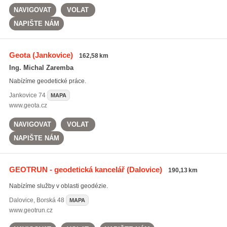
NAVIGOVAT
VOLAT
NAPIŠTE NÁM
Geota
(Jankovice)
162,58 km
Ing. Michal Zaremba
Nabízíme geodetické práce.
Jankovice
74
MAPA
www.geota.cz
NAVIGOVAT
VOLAT
NAPIŠTE NÁM
GEOTRUN - geodetická kancelář
(Dalovice)
190,13 km
Nabízíme služby v oblasti geodézie.
Dalovice
,
Borská 48
MAPA
www.geotrun.cz