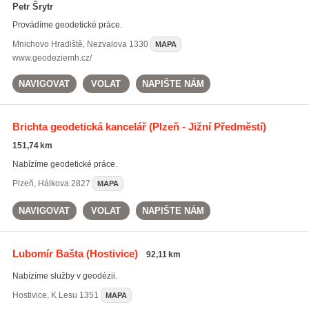
Petr Šrytr
Provádíme geodetické práce.
Mnichovo Hradiště
,
Nezvalova 1330
MAPA
www.geodeziemh.cz/
NAVIGOVAT
VOLAT
NAPIŠTE NÁM
Brichta geodetická kancelář
(Plzeň - Jižní Předměstí)
151,74 km
Nabízíme geodetické práce.
Plzeň
,
Hálkova 2827
MAPA
NAVIGOVAT
VOLAT
NAPIŠTE NÁM
Lubomír Bašta
(Hostivice)
92,11 km
Nabízíme služby v geodézii.
Hostivice
,
K Lesu 1351
MAPA