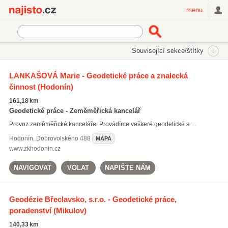
Najisto.cz
menu
SEKCE
ŠTÍTKY
Související sekce/štítky
Najisto.cz
výškopisy
LANKAŠOVÁ Marie - Geodetické práce a znalecká
činnost
(Hodonín)
výškopisy
(55)
geodézie
(896)
161,18 km
polohopisy
(57)
Geodetické práce - Zeměměřická kancelář
Provoz zeměměřické kanceláře. Provádíme veškeré geodetické a ...
Všechny související štítky
Hodonín
,
Dobrovolského 488
MAPA
www.zkhodonin.cz
NAVIGOVAT
VOLAT
NAPIŠTE NÁM
Geodézie Břeclavsko, s.r.o. - Geodetické práce,
poradenství
(Mikulov)
140,33 km