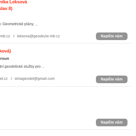
onika Leksová
av II)
 Geometrické plány, ...
-mb.cz
leksova@geodezie-mb.cz
Napište nám
ková)
eroun
í geodetické služby pro ...
t.cz
simageodet@gmail.com
Napište nám
Napište nám