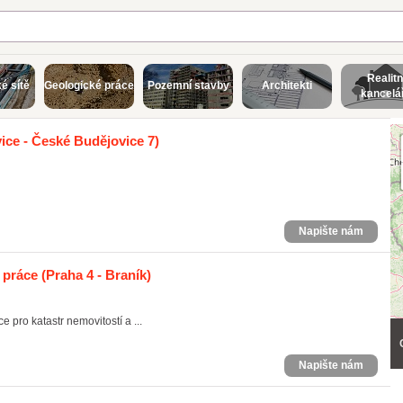
Realitn
é sítě
Geologické práce
Pozemní stavby
Architekti
kancelá
ce - České Budějovice 7)
Napište nám
é práce
(Praha 4 - Braník)
 pro katastr nemovitostí a ...
Napište nám