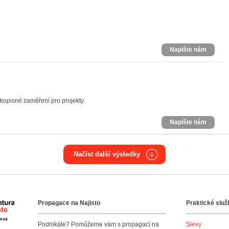
Napište nám
kopisné zaměření pro projekty.
Napište nám
Načíst další výsledky
Propagace na Najisto
Praktické služ
Agentura Najisto
Podnikáte? Pomůžeme vám s propagací na
Slevy