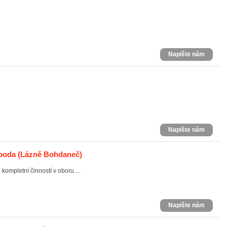
Napište nám
Napište nám
oboda
(Lázně Bohdaneč)
kompletní činností v oboru ...
Napište nám