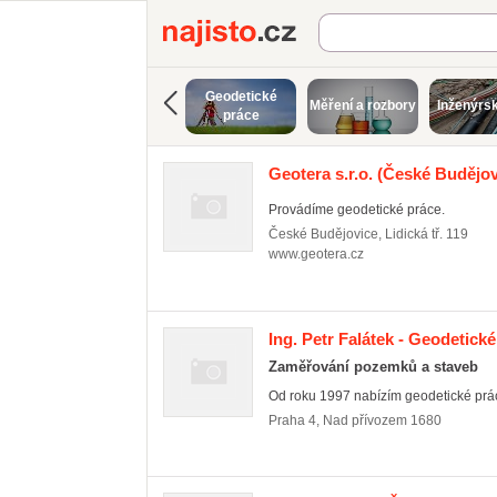
Najisto.cz
Geodetické
Měření a rozbory
Inženýrsk
práce
Geotera s.r.o.
(České Budějovi
Provádíme geodetické práce.
České Budějovice
,
Lidická tř. 119
www.geotera.cz
Ing. Petr Falátek - Geodetick
Zaměřování pozemků a staveb
Od roku 1997 nabízím geodetické práce
Praha 4
,
Nad přívozem 1680