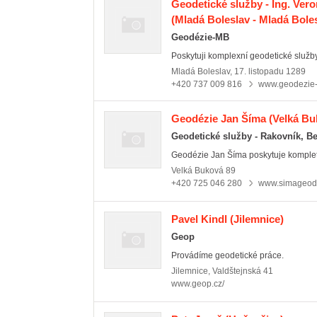
Geodetické služby - Ing. Ver
(Mladá Boleslav - Mladá Bolesl
Geodézie-MB
Poskytuji komplexní geodetické služby.
Mladá Boleslav
,
17. listopadu 1289
+420 737 009 816
www.geodezie
Geodézie Jan Šíma
(Velká Bu
Geodetické služby - Rakovník, B
Geodézie Jan Šíma poskytuje kompletn
Velká Buková
89
+420 725 046 280
www.simageode
Pavel Kindl
(Jilemnice)
Geop
Provádíme geodetické práce.
Jilemnice
,
Valdštejnská 41
www.geop.cz/