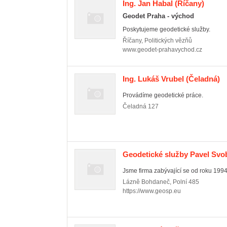
Ing. Jan Habal
(Říčany)
Geodet Praha - východ
Poskytujeme geodetické služby.
Říčany
,
Politických vězňů
www.geodet-prahavychod.cz
Ing. Lukáš Vrubel
(Čeladná)
Provádíme geodetické práce.
Čeladná
127
Geodetické služby Pavel Sv
Jsme firma zabývající se od roku 1994 
Lázně Bohdaneč
,
Polní 485
https://www.geosp.eu