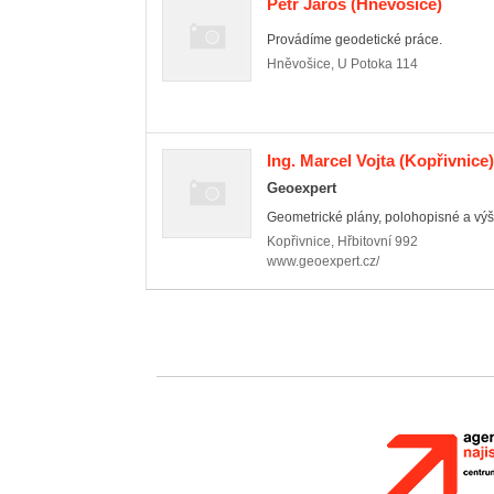
Petr Jaroš
(Hněvošice)
Provádíme geodetické práce.
Hněvošice
,
U Potoka 114
Ing. Marcel Vojta
(Kopřivnice)
Geoexpert
Geometrické plány, polohopisné a výš
Kopřivnice
,
Hřbitovní 992
www.geoexpert.cz/