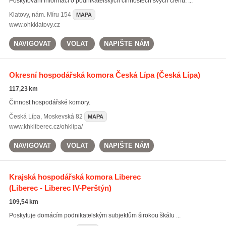
Poskytování informací o podnikatelských činnostech svých členů. ...
Klatovy
,
nám. Míru 154
MAPA
www.ohkklatovy.cz
NAVIGOVAT
VOLAT
NAPIŠTE NÁM
Okresní hospodářská komora Česká Lípa
(Česká Lípa)
117,23 km
Činnost hospodářské komory.
Česká Lípa
,
Moskevská 82
MAPA
www.khkliberec.cz/ohklipa/
NAVIGOVAT
VOLAT
NAPIŠTE NÁM
Krajská hospodářská komora Liberec
(Liberec - Liberec IV-Perštýn)
109,54 km
Poskytuje domácím podnikatelským subjektům širokou škálu ...