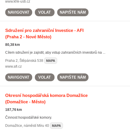
www.khk-usti.cz
NAVIGOVAT
VOLAT
NAPIŠTE NÁM
Sdružení pro zahraniční Investice - AFI
(Praha 2 - Nové Město)
80,38 km
Cílem sdružení je zajistit, aby vstup zahraničních investorů na ...
Praha 2
,
Štěpánská 538
MAPA
www.afi.cz
NAVIGOVAT
VOLAT
NAPIŠTE NÁM
Okresní hospodářská komora Domažlice
(Domažlice - Město)
187,76 km
Činnost hospodářské komory.
Domažlice
,
náměstí Míru 40
MAPA