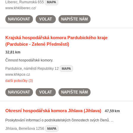
Liberec
,
Rumunská 655
MAPA
www.khkliberec.cz/
NAVIGOVAT
VOLAT
NAPIŠTE NÁM
Krajská hospodářská komora Pardubického kraje
(Pardubice - Zelené Předměstí)
32,81 km
Činnost hospodářské komory.
Pardubice
,
náměstí Republiky 12
MAPA
www.khkpce.cz
další pobočky (3)
NAVIGOVAT
VOLAT
NAPIŠTE NÁM
Okresní hospodářská komora Jihlava
(Jihlava)
47,59 km
Poskytování informací o podnikatelských činnostech svých členů. ...
Jihlava
,
Benešova 1256
MAPA