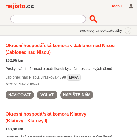
Najisto.cz
menu
SEKCE
ŠTÍTKY
Související sekce/štítky
Najisto.cz
Úřady a organizace
Hospodářské a obchodní instituce
Okresní hospodářská komora v Jablonci nad Nisou
Hospodářské komory
(Jablonec nad Nisou)
102,95 km
Poskytování informací o podnikatelských činnostech svých členů. ...
Jablonec nad Nisou
,
Jiráskova 4898
MAPA
www.ohkjablonec.cz
NAVIGOVAT
VOLAT
NAPIŠTE NÁM
Okresní hospodářská komora Klatovy
(Klatovy - Klatovy I)
163,88 km