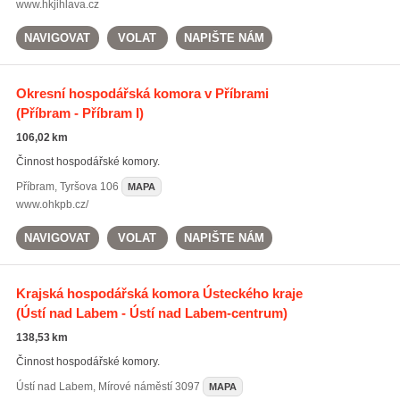
www.hkjihlava.cz
NAVIGOVAT
VOLAT
NAPIŠTE NÁM
Okresní hospodářská komora v Příbrami
(Příbram - Příbram I)
106,02 km
Činnost hospodářské komory.
Příbram
,
Tyršova 106
MAPA
www.ohkpb.cz/
NAVIGOVAT
VOLAT
NAPIŠTE NÁM
Krajská hospodářská komora Ústeckého kraje
(Ústí nad Labem - Ústí nad Labem-centrum)
138,53 km
Činnost hospodářské komory.
Ústí nad Labem
,
Mírové náměstí 3097
MAPA