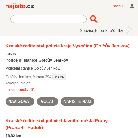
Najisto.cz
menu
SEKCE
ŠTÍTKY
Související sekce/štítky
Najisto.cz
Úřady a organizace
Policie
Krajské ředitelství policie kraje Vysočina
(Golčův Jeníkov)
Obvodní oddělení Policie ČR
386 m
Policejní stanice Golčův Jeníkov
Policejní stanice Golčův Jeníkov.
Golčův Jeníkov
,
Mírová 294
MAPA
www.policie.cz
další pobočky (6)
NAVIGOVAT
VOLAT
NAPIŠTE NÁM
Krajské ředitelství policie hlavního města Prahy
(Praha 4 - Podolí)
78,82 km