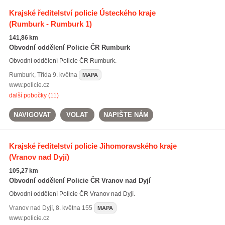
Krajské ředitelství policie Ústeckého kraje
(Rumburk - Rumburk 1)
141,86 km
Obvodní oddělení Policie ČR Rumburk
Obvodní oddělení Policie ČR Rumburk.
Rumburk
,
Třída 9. května
MAPA
www.policie.cz
další pobočky (11)
NAVIGOVAT
VOLAT
NAPIŠTE NÁM
Krajské ředitelství policie Jihomoravského kraje
(Vranov nad Dyjí)
105,27 km
Obvodní oddělení Policie ČR Vranov nad Dyjí
Obvodní oddělení Policie ČR Vranov nad Dyjí.
Vranov nad Dyjí
,
8. května 155
MAPA
www.policie.cz