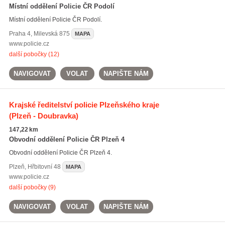
Místní oddělení Policie ČR Podolí
Místní oddělení Policie ČR Podolí.
Praha 4
,
Milevská 875
MAPA
www.policie.cz
další pobočky (12)
NAVIGOVAT
VOLAT
NAPIŠTE NÁM
Krajské ředitelství policie Plzeňského kraje
(Plzeň - Doubravka)
147,22 km
Obvodní oddělení Policie ČR Plzeň 4
Obvodní oddělení Policie ČR Plzeň 4.
Plzeň
,
Hřbitovní 48
MAPA
www.policie.cz
další pobočky (9)
NAVIGOVAT
VOLAT
NAPIŠTE NÁM