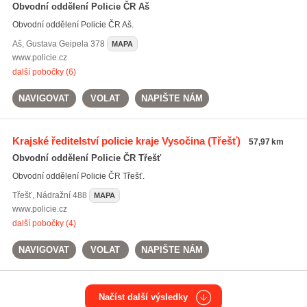
Obvodní oddělení Policie ČR Aš
Obvodní oddělení Policie ČR Aš.
Aš
,
Gustava Geipela 378
MAPA
www.policie.cz
další pobočky (6)
NAVIGOVAT
VOLAT
NAPIŠTE NÁM
Krajské ředitelství policie kraje Vysočina
(Třešť)
57,97 km
Obvodní oddělení Policie ČR Třešť
Obvodní oddělení Policie ČR Třešť.
Třešť
,
Nádražní 488
MAPA
www.policie.cz
další pobočky (4)
NAVIGOVAT
VOLAT
NAPIŠTE NÁM
Načíst další výsledky