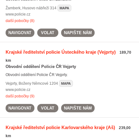
Žamberk
,
Husovo nábřeží 314
MAPA
www.policie.cz
další pobočky (8)
NAVIGOVAT
VOLAT
NAPIŠTE NÁM
Krajské ředitelství policie Ústeckého kraje
(Vejprty)
189,70
km
Obvodní oddělení Policie ČR Vejprty
Obvodní oddělení Policie ČR Vejprty.
Vejprty
,
Boženy Němcové 1204
MAPA
www.policie.cz
další pobočky (9)
NAVIGOVAT
VOLAT
NAPIŠTE NÁM
Krajské ředitelství policie Karlovarského kraje
(Aš)
239,00
km