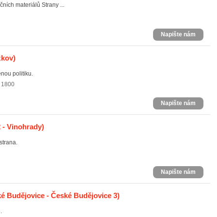
ních materiálů Strany ...
Napište nám
žkov)
nou politiku.
a 1800
Napište nám
 - Vinohrady)
strana.
Napište nám
é Budějovice - České Budějovice 3)
.