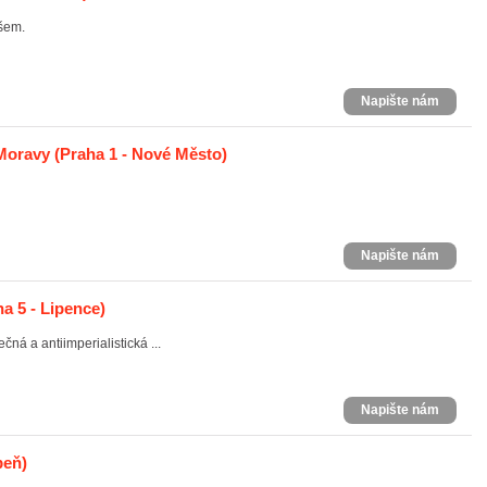
išem.
Napište nám
 Moravy
(Praha 1 - Nové Město)
Napište nám
a 5 - Lipence)
čná a antiimperialistická ...
Napište nám
beň)