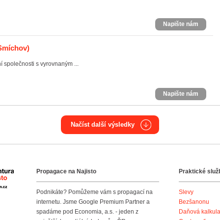
Napište nám
 Smíchov)
í společnosti s vyrovnaným ...
Napište nám
Načíst další výsledky
Propagace na Najisto
Praktické služ
Agentura Najisto
Podnikáte? Pomůžeme vám s propagací na
Slevy
internetu. Jsme Google Premium Partner a
Bezšanonu
spadáme pod Economia, a.s. - jeden z
Daňová kalkul