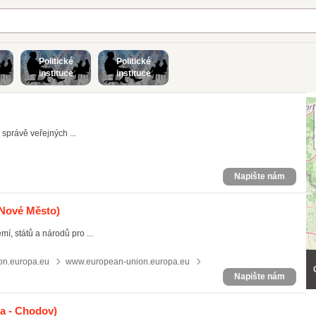
Politické
Politické
instituce
instituce
správě veřejných ...
Napište nám
 Nové Město)
í, států a národů pro ...
n.europa.eu
www.european-union.europa.eu
Napište nám
a - Chodov)