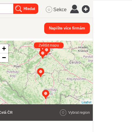
Sekce
Napište více firmám
Zvětšit mapu
+
−
Leaflet
Celá ČR
Vybrat region