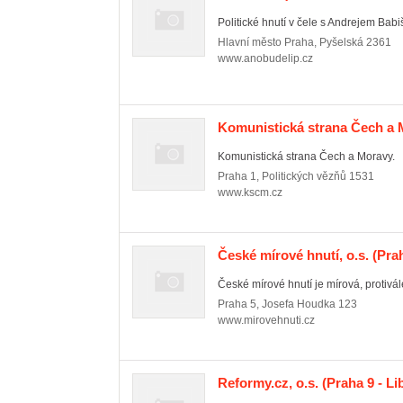
Politické hnutí v čele s Andrejem Bab
Hlavní město Praha
,
Pyšelská 2361
www.anobudelip.cz
Komunistická strana Čech a
Komunistická strana Čech a Moravy.
Praha 1
,
Politických vězňů 1531
www.kscm.cz
České mírové hnutí, o.s.
(Prah
České mírové hnutí je mírová, protivále
Praha 5
,
Josefa Houdka 123
www.mirovehnuti.cz
Reformy.cz, o.s.
(Praha 9 - Li