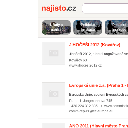
Najisto.cz
Úřady a
Politické
Politické
organizace
instituce
instituce
JIHOČEŠI 2012
(Kovářov)
Jihočeši 2012 je hnutí angažované ve 
Kovářov
63
www.jihocesi2012.cz
Evropská unie z.s.
(Praha 1 -
Evropská Unie, spojení Evropských zem
Praha 1
,
Jungmannova 745
+420 224 312 835
www.commissio
comm-rep-cz@ec.europa.eu
ANO 2011
(Hlavní město Prah