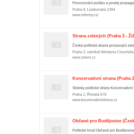
Provozování portálu a prodej propagač
Praha 9
,
Lisabonská 2394
www.reformy.cz/
Strana zelených
(Praha 3 - Ži
Česká politická strana prosazující zele
Praha 3
,
náměstí Winstona Churchill
www.zeleni.cz
Konzervativní strana
(Praha 2
Stránky politické strany Konzervativní 
Praha 2
,
Římská 678
www.konzervativnistrana.cz
Občané pro Budějovice
(Česk
Politické hnutí Občané pro Budějovice