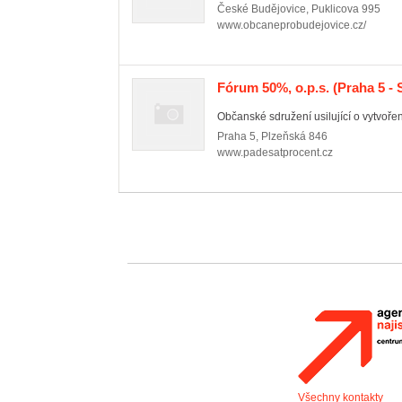
České Budějovice
,
Puklicova 995
www.obcaneprobudejovice.cz/
Fórum 50%, o.p.s.
(Praha 5 -
Občanské sdružení usilující o vytvořen
Praha 5
,
Plzeňská 846
www.padesatprocent.cz
Všechny kontakty