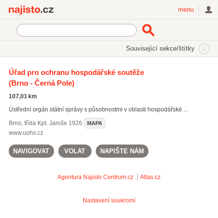
Najisto.cz
menu
SEKCE
ŠTÍTKY
Související sekce/štítky
Najisto.cz
Úřady a organizace
Soudy a výkonná moc
Úřad pro ochranu hospodářské soutěže
Úřad pro ochranu hospodářské soutěže
(Brno - Černá Pole)
107,01 km
Ústřední orgán státní správy s působnostmi v oblasti hospodářské ...
Brno
,
třída Kpt. Jaroše 1926
MAPA
www.uohs.cz
NAVIGOVAT
VOLAT
NAPIŠTE NÁM
Agentura Najisto
Centrum.cz
Atlas.cz
Nastavení soukromí