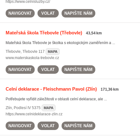
https://www.celnisluzby.cz/
NAVIGOVAT
VOLAT
NAPIŠTE NÁM
Mateřská škola Třebovle
(Třebovle)
43,54 km
Mateřská škola Třebovle je školka s ekologickým zaměřením a ...
Třebovle
,
Třebovle 117
MAPA
www.materskaskola-trebovle.cz
NAVIGOVAT
VOLAT
NAPIŠTE NÁM
Celní deklarace - Fleischmann Pavol
(Zlín)
171,36 km
Potřebujete vyřídit záležitosti v oblasti celní deklarace, ale ...
Zlín
,
Podlesí IV 5375
MAPA
https://www.celnideklarace-zlin.cz
NAVIGOVAT
VOLAT
NAPIŠTE NÁM