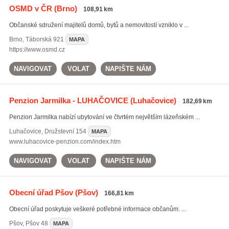
OSMD v ČR
(Brno)
108,91 km
Občanské sdružení majitelů domů, bytů a nemovitostí vzniklo v ...
Brno
,
Táborská 921
MAPA
https://www.osmd.cz
NAVIGOVAT
VOLAT
NAPIŠTE NÁM
Penzion Jarmilka - LUHAČOVICE
(Luhačovice)
182,69 km
Penzion Jarmilka nabízí ubytování ve čtvrtém největším lázeňském ...
Luhačovice
,
Družstevní 154
MAPA
www.luhacovice-penzion.com/index.htm
NAVIGOVAT
VOLAT
NAPIŠTE NÁM
Obecní úřad Pšov
(Pšov)
166,81 km
Obecní úřad poskytuje veškeré potřebné informace občanům. ...
Pšov
,
Pšov 48
MAPA