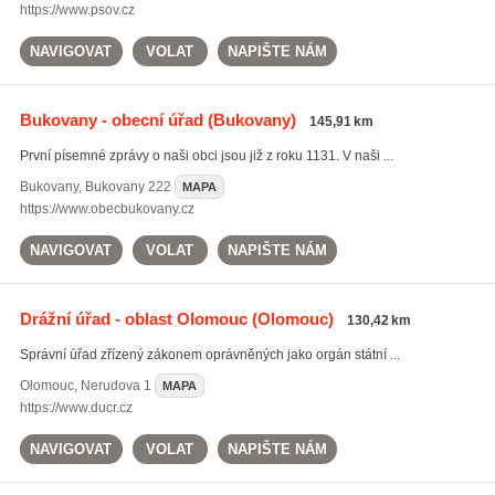
https://www.psov.cz
NAVIGOVAT
VOLAT
NAPIŠTE NÁM
Bukovany - obecní úřad
(Bukovany)
145,91 km
První písemné zprávy o naši obci jsou již z roku 1131. V naši ...
Bukovany
,
Bukovany 222
MAPA
https://www.obecbukovany.cz
NAVIGOVAT
VOLAT
NAPIŠTE NÁM
Drážní úřad - oblast Olomouc
(Olomouc)
130,42 km
Správní úřad zřízený zákonem oprávněných jako orgán státní ...
Olomouc
,
Nerudova 1
MAPA
https://www.ducr.cz
NAVIGOVAT
VOLAT
NAPIŠTE NÁM