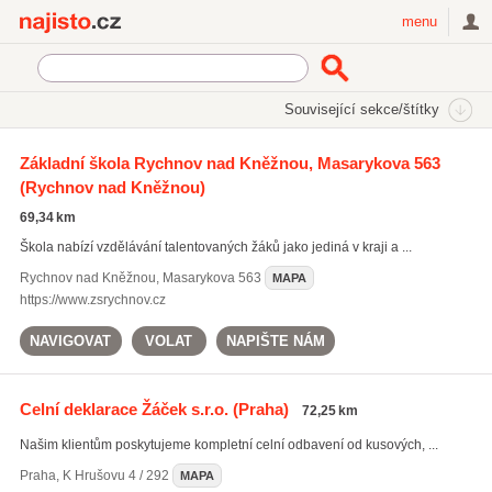
Najisto.cz
menu
SEKCE
ŠTÍTKY
Související sekce/štítky
Najisto.cz
Úřady a organizace
Soudy a výkonná moc
Základní škola Rychnov nad Kněžnou, Masarykova 563
Úřad vlády ČR
(Rychnov nad Kněžnou)
69,34 km
Škola nabízí vzdělávání talentovaných žáků jako jediná v kraji a ...
Rychnov nad Kněžnou
,
Masarykova 563
MAPA
https://www.zsrychnov.cz
NAVIGOVAT
VOLAT
NAPIŠTE NÁM
Celní deklarace Žáček s.r.o.
(Praha)
72,25 km
Našim klientům poskytujeme kompletní celní odbavení od kusových, ...
Praha
,
K Hrušovu 4 / 292
MAPA