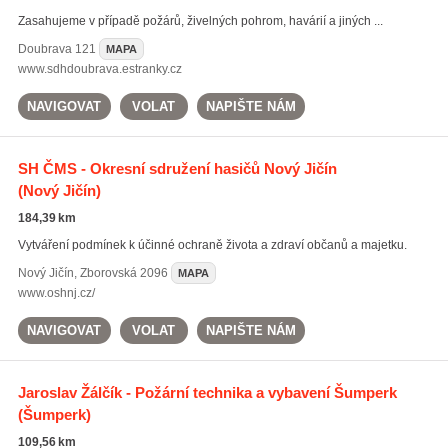
Zasahujeme v případě požárů, živelných pohrom, havárií a jiných ...
Doubrava
121
MAPA
www.sdhdoubrava.estranky.cz
NAVIGOVAT
VOLAT
NAPIŠTE NÁM
SH ČMS - Okresní sdružení hasičů Nový Jičín
(Nový Jičín)
184,39 km
Vytváření podmínek k účinné ochraně života a zdraví občanů a majetku.
Nový Jičín
,
Zborovská 2096
MAPA
www.oshnj.cz/
NAVIGOVAT
VOLAT
NAPIŠTE NÁM
Jaroslav Žálčík - Požární technika a vybavení Šumperk
(Šumperk)
109,56 km