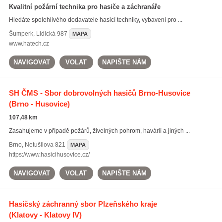
Kvalitní požární technika pro hasiče a záchranáře
Hledáte spolehlivého dodavatele hasicí techniky, vybavení pro ...
Šumperk
,
Lidická 987
MAPA
www.hatech.cz
NAVIGOVAT
VOLAT
NAPIŠTE NÁM
SH ČMS - Sbor dobrovolných hasičů Brno-Husovice
(Brno - Husovice)
107,48 km
Zasahujeme v případě požárů, živelných pohrom, havárií a jiných ...
Brno
,
Netušilova 821
MAPA
https://www.hasicihusovice.cz/
NAVIGOVAT
VOLAT
NAPIŠTE NÁM
Hasičský záchranný sbor Plzeňského kraje
(Klatovy - Klatovy IV)