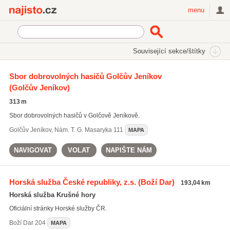
Najisto.cz
menu
SEKCE
ŠTÍTKY
Související sekce/štítky
Najisto.cz
Úřady a organizace
Záchranářské organizace
Sbor dobrovolných hasičů Golčův Jeníkov
(Golčův Jeníkov)
Dobrovolní hasiči
(382)
Hasičské sbory
(256)
313 m
Horská služba
(55)
Sbor dobrovolných hasičů v Golčově Jeníkově.
Všechny související sekce
Golčův Jeníkov
,
Nám. T. G. Masaryka 111
MAPA
NAVIGOVAT
VOLAT
NAPIŠTE NÁM
Horská služba České republiky, z.s.
(Boží Dar)
193,04 km
Horská služba Krušné hory
Oficiální stránky Horské služby ČR.
Boží Dar
204
MAPA