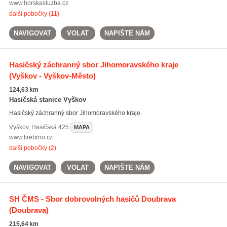
www.horskasluzba.cz
další pobočky (11)
NAVIGOVAT
VOLAT
NAPIŠTE NÁM
Hasičský záchranný sbor Jihomoravského kraje
(Vyškov - Vyškov-Město)
124,63 km
Hasičská stanice Vyškov
Hasičský záchranný sbor Jihomoravského kraje.
Vyškov
,
Hasičská 425
MAPA
www.firebrno.cz
další pobočky (2)
NAVIGOVAT
VOLAT
NAPIŠTE NÁM
SH ČMS - Sbor dobrovolných hasičů Doubrava
(Doubrava)
215,64 km