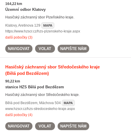
164,22 km
Územní odbor Klatovy
Hasičský záchranný sbor Plzeňského kraje.
Klatovy
,
Aretinova 129
MAPA
https://www.hzscr.cz/hzs-plzenskeho-kraje.aspx
další pobočky (3)
NAVIGOVAT
VOLAT
NAPIŠTE NÁM
Hasičský záchranný sbor Středočeského kraje
(Bělá pod Bezdězem)
90,22 km
stanice HZS Bělá pod Bezdězem
Hasičský záchranný sbor Středočeského kraje.
Bělá pod Bezdězem
,
Máchova 504
MAPA
www.hzscr.cz/hzs-stredoceskeho-kraje.aspx
další pobočky (4)
NAVIGOVAT
VOLAT
NAPIŠTE NÁM