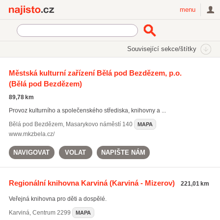
Najisto.cz
menu
SEKCE
ŠTÍTKY
Související sekce/štítky
Najisto.cz
Vzdělávání a věda
Knihovny
Městská kulturní zařízení Bělá pod Bezdězem, p.o.
(Bělá pod Bezdězem)
Veřejné knihovny
(382)
Vědecké a technické knihovny
(23)
89,78 km
Specializované knihovny
(20)
Provoz kulturního a společenského střediska, knihovny a ...
Všechny související sekce
Bělá pod Bezdězem
,
Masarykovo náměstí 140
MAPA
www.mkzbela.cz/
NAVIGOVAT
VOLAT
NAPIŠTE NÁM
Regionální knihovna Karviná
(Karviná - Mizerov)
221,01 km
Veřejná knihovna pro děti a dospělé.
Karviná
,
Centrum 2299
MAPA