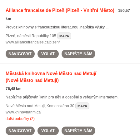
Alliance francaise de Plzeň
(Plzeň - Vnitřní Město)
150,57
km
Provoz knihovny s francouzskou literaturou, nabídka výuky ...
Plzeň
,
náměstí Republiky 105
MAPA
www.alliancefrancaise.cz/plzen/
NAVIGOVAT
VOLAT
NAPIŠTE NÁM
Městská knihovna Nové Město nad Metují
(Nové Město nad Metují)
76,48 km
Nabízíme půjčování knih pro děti a dospělé s veřejným internetem.
Nové Město nad Metují
,
Komenského 30
MAPA
www.knihovnanm.cz/
další pobočky (2)
NAVIGOVAT
VOLAT
NAPIŠTE NÁM