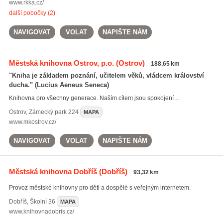
www.rkka.cz/
další pobočky (2)
NAVIGOVAT
VOLAT
NAPIŠTE NÁM
Městská knihovna Ostrov, p.o.
(Ostrov)
188,65 km
"Kniha je základem poznání, učitelem věků, vládcem království
ducha." (Lucius Aeneus Seneca)
Knihovna pro všechny generace. Naším cílem jsou spokojení ...
Ostrov
,
Zámecký park 224
MAPA
www.mkostrov.cz/
NAVIGOVAT
VOLAT
NAPIŠTE NÁM
Městská knihovna Dobříš
(Dobříš)
93,32 km
Provoz městské knihovny pro děti a dospělé s veřejným internetem.
Dobříš
,
Školní 36
MAPA
www.knihovnadobris.cz/