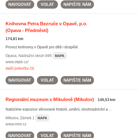
NAVIGOVAT
VOLAT
NAPIŠTE NÁM
Knihovna Petra Bezruče v Opavě, p.o.
(Opava - Předměstí)
174,81 km
Provoz knihovny v Opavě pro děti i dospělé.
Opava
,
Nádražní okruh 695
MAPA
www.okpb.cz/
další pobočky (3)
NAVIGOVAT
VOLAT
NAPIŠTE NÁM
Regionální muzeum v Mikulově
(Mikulov)
140,53 km
Nabízíme expozice věnované historii, umění, vinohradnictví a ...
Mikulov
,
Zámek 1
MAPA
www.rmm.cz
NAVIGOVAT
VOLAT
NAPIŠTE NÁM