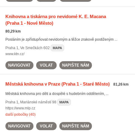
Knihovna a tiskárna pro nevidomé K. E. Macana
(Praha 1 - Nové Město)
80,29 km
Posláním je zpřístupňovat nevidomým a těžce zrakově postiženým ...
Praha 1
,
Ve Smečkách 602
MAPA
www.ktn.cz/
NAVIGOVAT
VOLAT
NAPIŠTE NÁM
Městská knihovna v Praze
(Praha 1 - Staré Město)
81,26 km
Městská knihovna pro děti a dospělé s hudebním oddělením, ...
Praha 1
,
Mariánské náměstí 98
MAPA
https://www.mlp.cz
další pobočky (40)
NAVIGOVAT
VOLAT
NAPIŠTE NÁM