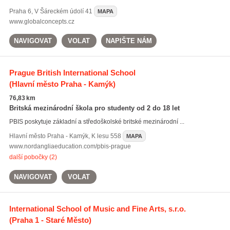
Praha 6
,
V Šáreckém údolí 41
MAPA
www.globalconcepts.cz
NAVIGOVAT
VOLAT
NAPIŠTE NÁM
Prague British International School
(Hlavní město Praha - Kamýk)
76,83 km
Britská mezinárodní škola pro studenty od 2 do 18 let
PBIS poskytuje základní a středoškolské britské mezinárodní ...
Hlavní město Praha - Kamýk
,
K lesu 558
MAPA
www.nordangliaeducation.com/pbis-prague
další pobočky (2)
NAVIGOVAT
VOLAT
International School of Music and Fine Arts, s.r.o.
(Praha 1 - Staré Město)