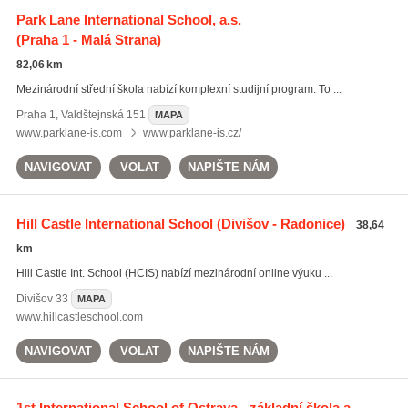
Park Lane International School, a.s.
(Praha 1 - Malá Strana)
82,06 km
Mezinárodní střední škola nabízí komplexní studijní program. To ...
Praha 1
,
Valdštejnská 151
MAPA
www.parklane-is.com
www.parklane-is.cz/
NAVIGOVAT
VOLAT
NAPIŠTE NÁM
Hill Castle International School
(Divišov - Radonice)
38,64
km
Hill Castle Int. School (HCIS) nabízí mezinárodní online výuku ...
Divišov
33
MAPA
www.hillcastleschool.com
NAVIGOVAT
VOLAT
NAPIŠTE NÁM
1st International School of Ostrava - základní škola a