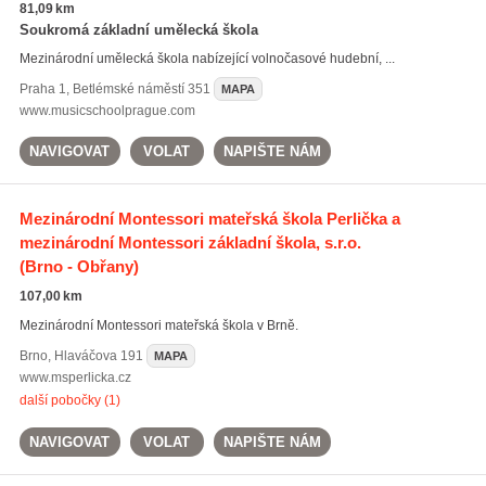
81,09 km
Soukromá základní umělecká škola
Mezinárodní umělecká škola nabízející volnočasové hudební, ...
Praha 1
,
Betlémské náměstí 351
MAPA
www.musicschoolprague.com
NAVIGOVAT
VOLAT
NAPIŠTE NÁM
Mezinárodní Montessori mateřská škola Perlička a
mezinárodní Montessori základní škola, s.r.o.
(Brno - Obřany)
107,00 km
Mezinárodní Montessori mateřská škola v Brně.
Brno
,
Hlaváčova 191
MAPA
www.msperlicka.cz
další pobočky (1)
NAVIGOVAT
VOLAT
NAPIŠTE NÁM