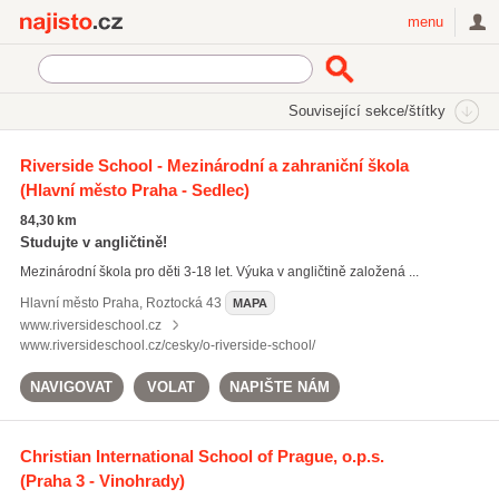
Najisto.cz
menu
SEKCE
ŠTÍTKY
Související sekce/štítky
Najisto.cz
Vzdělávání a věda
Mezinárodní a zahraniční školy
Riverside School - Mezinárodní a zahraniční škola
(Hlavní město Praha - Sedlec)
Mezinárodní vysoké školy
(8)
84,30 km
Studujte v angličtině!
Mezinárodní škola pro děti 3-18 let. Výuka v angličtině založená ...
Hlavní město Praha
,
Roztocká 43
MAPA
www.riversideschool.cz
www.riversideschool.cz/cesky/o-riverside-school/
NAVIGOVAT
VOLAT
NAPIŠTE NÁM
Christian International School of Prague, o.p.s.
(Praha 3 - Vinohrady)