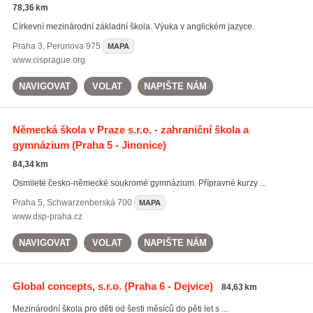
78,36 km
Církevní mezinárodní základní škola. Výuka v anglickém jazyce.
Praha 3
,
Perunova 975
MAPA
www.cisprague.org
NAVIGOVAT
VOLAT
NAPIŠTE NÁM
Německá škola v Praze s.r.o. - zahraniční škola a
gymnázium
(Praha 5 - Jinonice)
84,34 km
Osmileté česko-německé soukromé gymnázium. Přípravné kurzy ...
Praha 5
,
Schwarzenberská 700
MAPA
www.dsp-praha.cz
NAVIGOVAT
VOLAT
NAPIŠTE NÁM
Global concepts, s.r.o.
(Praha 6 - Dejvice)
84,63 km
Mezinárodní škola pro děti od šesti měsíců do pěti let s ...