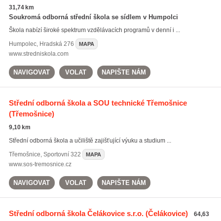
31,74 km
Soukromá odborná střední škola se sídlem v Humpolci
Škola nabízí široké spektrum vzdělávacích programů v denní i ...
Humpolec
,
Hradská 276
MAPA
www.stredniskola.com
NAVIGOVAT
VOLAT
NAPIŠTE NÁM
Střední odborná škola a SOU technické Třemošnice
(Třemošnice)
9,10 km
Střední odborná škola a učiliště zajišťující výuku a studium ...
Třemošnice
,
Sportovní 322
MAPA
www.sos-tremosnice.cz
NAVIGOVAT
VOLAT
NAPIŠTE NÁM
Střední odborná škola Čelákovice s.r.o.
(Čelákovice)
64,63