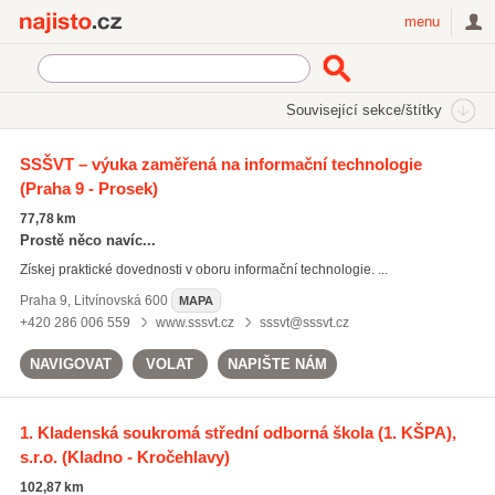
Najisto.cz
menu
SEKCE
ŠTÍTKY
Související sekce/štítky
Najisto.cz
Vzdělávání a věda
Střední školy
SOŠ technické
SSŠVT – výuka zaměřená na informační technologie
(Praha 9 - Prosek)
77,78 km
Prostě něco navíc...
Získej praktické dovednosti v oboru informační technologie. ...
Praha 9
,
Litvínovská 600
MAPA
+420 286 006 559
www.sssvt.cz
sssvt@sssvt.cz
NAVIGOVAT
VOLAT
NAPIŠTE NÁM
1. Kladenská soukromá střední odborná škola (1. KŠPA),
s.r.o.
(Kladno - Kročehlavy)
102,87 km