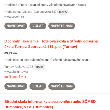
Nabízíme učební a studijní obory včetně nástavbového studia.
Hluboká nad Vltavou
,
Zvolenovská 537
MAPA
www.sosehl.cz
NAVIGOVAT
VOLAT
NAPIŠTE NÁM
Obchodní akademie, Hotelová škola a Střední odborná
škola Turnov, Zborovská 519, p.o.
(Turnov)
89,29 km
Nabídka studijních i učebních oborů včetně nástavbového studia.
Turnov
,
Alešova 1723
MAPA
www.ohsturnov.cz
další pobočky (1)
NAVIGOVAT
VOLAT
NAPIŠTE NÁM
Střední škola informatiky a cestovního ruchu SČMSD
Humpolec, s.r.o.
(Humpolec)