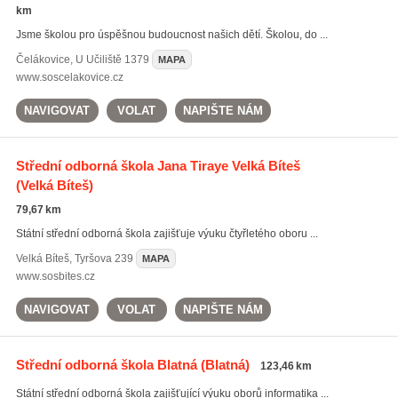
km
Jsme školou pro úspěšnou budoucnost našich dětí. Školou, do ...
Čelákovice
,
U Učiliště 1379
MAPA
www.soscelakovice.cz
NAVIGOVAT
VOLAT
NAPIŠTE NÁM
Střední odborná škola Jana Tiraye Velká Bíteš
(Velká Bíteš)
79,67 km
Státní střední odborná škola zajišťuje výuku čtyřletého oboru ...
Velká Bíteš
,
Tyršova 239
MAPA
www.sosbites.cz
NAVIGOVAT
VOLAT
NAPIŠTE NÁM
Střední odborná škola Blatná
(Blatná)
123,46 km
Státní střední odborná škola zajišťující výuku oborů informatika ...