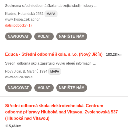
Soukromá střední odborná škola nabízející studijní obory ...
Kladno
,
Holandská 2531
MAPA
www.1kspa.cz/kladno/
další pobočky (1)
NAVIGOVAT
VOLAT
NAPIŠTE NÁM
Educa - Střední odborná škola, s.r.o.
(Nový Jičín)
183,28 km
Střední odborná škola zajišťující výuku oborů informační ...
Nový Jičín
,
B. Martinů 1994
MAPA
www.educa-sos.eu
NAVIGOVAT
VOLAT
NAPIŠTE NÁM
Střední odborná škola elektrotechnická, Centrum
odborné přípravy Hluboká nad Vltavou, Zvolenovská 537
(Hluboká nad Vltavou)
115,46 km