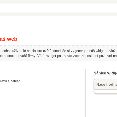
váš web
nechali uživatelé na Najisto.cz? Jednoduše si vygenerujte náš widget a vlož
 hodnocení vaší firmy. Větší widget pak navíc zobrazí poslední pozitivní ná
Náhled widg
razuje náhled
Naše hodno
najisto.cz