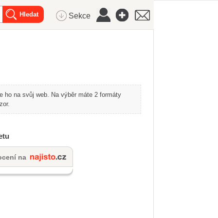
Sekce
te ho na svůj web. Na výběr máte 2 formáty
zor.
etu
cení na