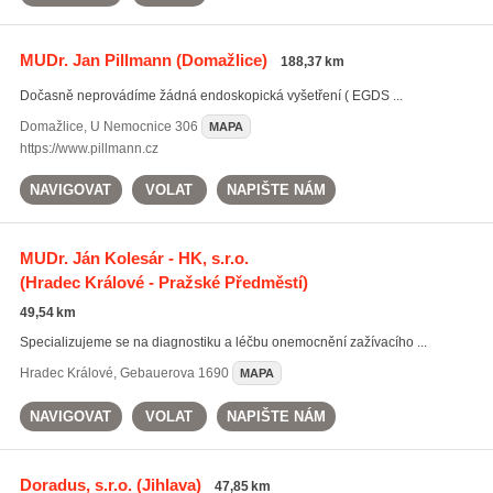
MUDr. Jan Pillmann
(Domažlice)
188,37 km
Dočasně neprovádíme žádná endoskopická vyšetření ( EGDS ...
Domažlice
,
U Nemocnice 306
MAPA
https://www.pillmann.cz
NAVIGOVAT
VOLAT
NAPIŠTE NÁM
MUDr. Ján Kolesár - HK, s.r.o.
(Hradec Králové - Pražské Předměstí)
49,54 km
Specializujeme se na diagnostiku a léčbu onemocnění zažívacího ...
Hradec Králové
,
Gebauerova 1690
MAPA
NAVIGOVAT
VOLAT
NAPIŠTE NÁM
Doradus, s.r.o.
(Jihlava)
47,85 km