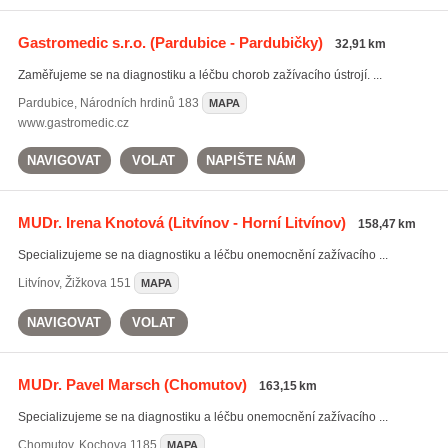
Gastromedic s.r.o.
(Pardubice - Pardubičky)
32,91 km
Zaměřujeme se na diagnostiku a léčbu chorob zažívacího ústrojí. ...
Pardubice
,
Národních hrdinů 183
MAPA
www.gastromedic.cz
NAVIGOVAT
VOLAT
NAPIŠTE NÁM
MUDr. Irena Knotová
(Litvínov - Horní Litvínov)
158,47 km
Specializujeme se na diagnostiku a léčbu onemocnění zažívacího ...
Litvínov
,
Žižkova 151
MAPA
NAVIGOVAT
VOLAT
MUDr. Pavel Marsch
(Chomutov)
163,15 km
Specializujeme se na diagnostiku a léčbu onemocnění zažívacího ...
Chomutov
,
Kochova 1185
MAPA