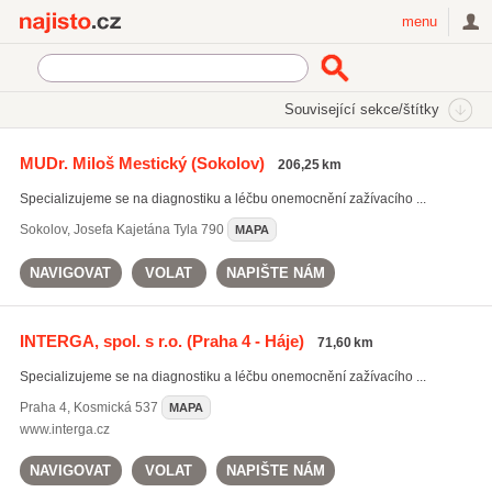
Najisto.cz
menu
SEKCE
ŠTÍTKY
Související sekce/štítky
Najisto.cz
Zdraví
Lékaři a lékařské ordinace
Gastroenterologie
MUDr. Miloš Mestický
(Sokolov)
206,25 km
Specializujeme se na diagnostiku a léčbu onemocnění zažívacího ...
Sokolov
,
Josefa Kajetána Tyla 790
MAPA
NAVIGOVAT
VOLAT
NAPIŠTE NÁM
INTERGA, spol. s r.o.
(Praha 4 - Háje)
71,60 km
Specializujeme se na diagnostiku a léčbu onemocnění zažívacího ...
Praha 4
,
Kosmická 537
MAPA
www.interga.cz
NAVIGOVAT
VOLAT
NAPIŠTE NÁM