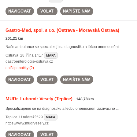
NAVIGOVAT
VOLAT
NAPIŠTE NÁM
Gastro-Med, spol. s r.o.
(Ostrava - Moravská Ostrava)
201,21 km
Naše ambulance se specializují na diagnostiku a léčbu onemocnění ...
Ostrava
,
28. října 1417
MAPA
gastroenterologie-ostrava.cz
další pobočky (2)
NAVIGOVAT
VOLAT
NAPIŠTE NÁM
MUDr. Lubomír Veselý
(Teplice)
148,78 km
Specializujeme se na diagnostiku a léčbu onemocnění zažívacího ...
Teplice
,
U nádraží 529
MAPA
https://www.mudrvesely.cz
NAVIGOVAT
VOLAT