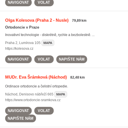
NAVIGOVAT
VOLAT
Olga Kolesova
(Praha 2 - Nusle)
79,89 km
Ortodoncie v Praze
Inovativní technologie - diskrétně, rychle a bezbolestně. ...
Praha 2
,
Lumírova 105
MAPA
https://kolesova.cz
NAVIGOVAT
VOLAT
NAPIŠTE NÁM
MUDr. Eva Šrámková
(Náchod)
82,48 km
Ordinace ortodoncie a čelistní ortopedie.
Náchod
,
Denisovo nábřeží 665
MAPA
https://www.ortodoncie-sramkova.cz
NAVIGOVAT
VOLAT
NAPIŠTE NÁM