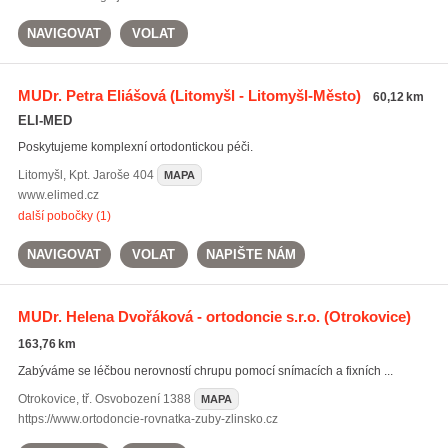
NAVIGOVAT
VOLAT
MUDr. Petra Eliášová
(Litomyšl - Litomyšl-Město)
60,12 km
ELI-MED
Poskytujeme komplexní ortodontickou péči.
Litomyšl
,
Kpt. Jaroše 404
MAPA
www.elimed.cz
další pobočky (1)
NAVIGOVAT
VOLAT
NAPIŠTE NÁM
MUDr. Helena Dvořáková - ortodoncie s.r.o.
(Otrokovice)
163,76 km
Zabýváme se léčbou nerovností chrupu pomocí snímacích a fixních ...
Otrokovice
,
tř. Osvobození 1388
MAPA
https://www.ortodoncie-rovnatka-zuby-zlinsko.cz