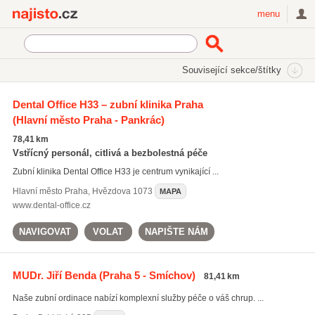
Najisto.cz
menu
SEKCE
ŠTÍTKY
Související sekce/štítky
Najisto.cz
Zdraví
Lékaři a lékařské ordinace
Ortodoncie
Dental Office H33 – zubní klinika Praha
(Hlavní město Praha - Pankrác)
78,41 km
Vstřícný personál, citlivá a bezbolestná péče
Zubní klinika Dental Office H33 je centrum vynikající ...
Hlavní město Praha
,
Hvězdova 1073
MAPA
www.dental-office.cz
NAVIGOVAT
VOLAT
NAPIŠTE NÁM
MUDr. Jiří Benda
(Praha 5 - Smíchov)
81,41 km
Naše zubní ordinace nabízí komplexní služby péče o váš chrup. ...