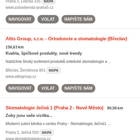
Praha 5
,
Lidická 335
MAPA
www.zubarbenda-praha5.cz
NAVIGOVAT
VOLAT
NAPIŠTE NÁM
Altis Group, s.r.o. - Ortodoncie a stomatologie
(Břeclav)
156,63 km
Kvalita, špičkové produkty, nové trendy
Nabízíme široký sortiment produktů estetické stomatologie a ...
Břeclav
,
Žerotínova 901
MAPA
www.altisgroup.cz
NAVIGOVAT
VOLAT
NAPIŠTE NÁM
Stomatologie Ječná 1
(Praha 2 - Nové Město)
80,56 km
Zuby jsou vaše vizitka...
Moderní zubní klinika v centru Prahy - Stomatologie Ječná1. ...
Praha 2
,
Ječná 550
MAPA
www.stomatologiejecna.cz