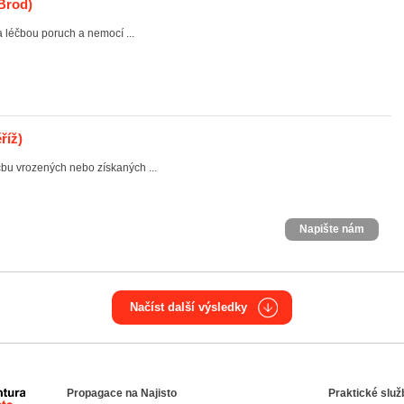
Brod)
 léčbou poruch a nemocí ...
říž)
čbu vrozených nebo získaných ...
Napište nám
Načíst další výsledky
Propagace na Najisto
Praktické služ
Agentura Najisto