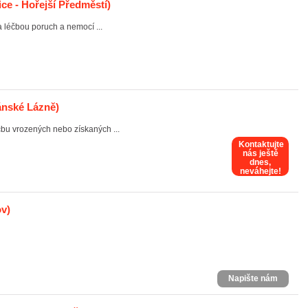
ce - Hořejší Předměstí)
 léčbou poruch a nemocí ...
ánské Lázně)
čbu vrozených nebo získaných ...
Kontaktujte
nás ještě
dnes,
neváhejte!
v)
Napište nám