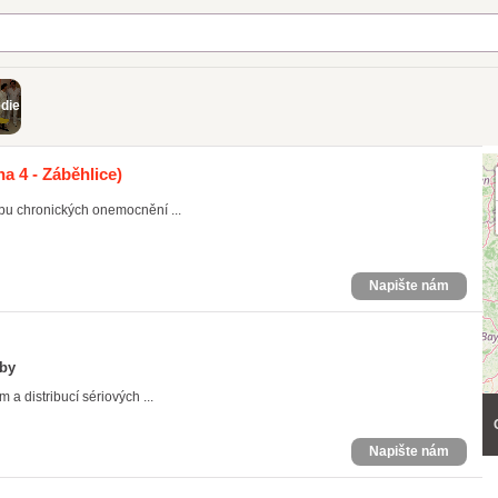
die
a 4 - Záběhlice)
bu chronických onemocnění ...
Napište nám
eby
 distribucí sériových ...
Napište nám