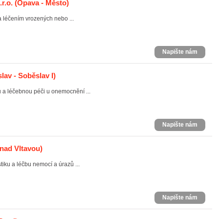
r.o.
(Opava - Město)
 léčením vrozených nebo ...
Napište nám
lav - Soběslav I)
 a léčebnou péči u onemocnění ...
Napište nám
nad Vltavou)
ku a léčbu nemocí a úrazů ...
Napište nám