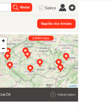
Sekce
Napište více firmám
Zvětšit mapu
+
−
Leaflet
Celá ČR
Vybrat region