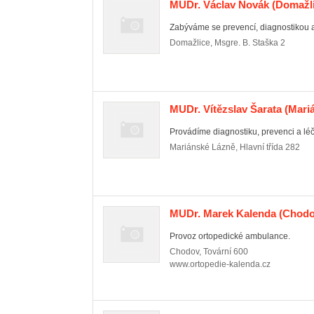
MUDr. Václav Novák
(Domažli
Zabýváme se prevencí, diagnostikou a
Domažlice
,
Msgre. B. Staška 2
MUDr. Vítězslav Šarata
(Mari
Provádíme diagnostiku, prevenci a lé
Mariánské Lázně
,
Hlavní třída 282
MUDr. Marek Kalenda
(Chodo
Provoz ortopedické ambulance.
Chodov
,
Tovární 600
www.ortopedie-kalenda.cz