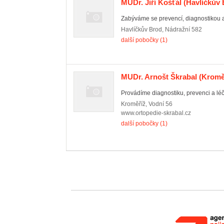
MUDr. Jiří Košťál
(Havlíčkův 
Zabýváme se prevencí, diagnostikou a
Havlíčkův Brod
,
Nádražní 582
další pobočky (1)
MUDr. Arnošt Škrabal
(Kromě
Provádíme diagnostiku, prevenci a lé
Kroměříž
,
Vodní 56
www.ortopedie-skrabal.cz
další pobočky (1)