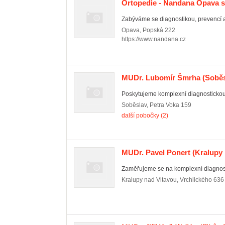
Ortopedie - Nandana Opava s.
Zabýváme se diagnostikou, prevencí a
Opava
,
Popská 222
https://www.nandana.cz
MUDr. Lubomír Šmrha
(Soběs
Poskytujeme komplexní diagnostickou
Soběslav
,
Petra Voka 159
další pobočky (2)
MUDr. Pavel Ponert
(Kralupy 
Zaměřujeme se na komplexní diagnosti
Kralupy nad Vltavou
,
Vrchlického 636