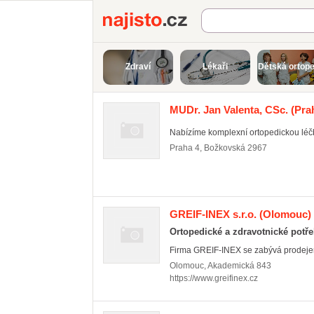
Najisto.cz
Zdraví
Lékaři
Dětská ortope
MUDr. Jan Valenta, CSc.
(Prah
Nabízíme komplexní ortopedickou léč
Praha 4
,
Božkovská 2967
GREIF-INEX s.r.o.
(Olomouc)
Ortopedické a zdravotnické potř
Firma GREIF-INEX se zabývá prodejem a
Olomouc
,
Akademická 843
https://www.greifinex.cz