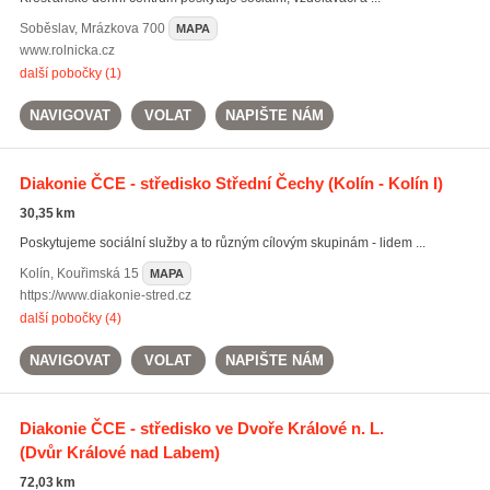
Soběslav
,
Mrázkova 700
MAPA
www.rolnicka.cz
další pobočky (1)
NAVIGOVAT
VOLAT
NAPIŠTE NÁM
Diakonie ČCE - středisko Střední Čechy
(Kolín - Kolín I)
30,35 km
Poskytujeme sociální služby a to různým cílovým skupinám - lidem ...
Kolín
,
Kouřimská 15
MAPA
https://www.diakonie-stred.cz
další pobočky (4)
NAVIGOVAT
VOLAT
NAPIŠTE NÁM
Diakonie ČCE - středisko ve Dvoře Králové n. L.
(Dvůr Králové nad Labem)
72,03 km