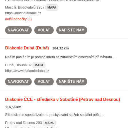
Most
,
tř. Budovatelů 2957
MAPA
https://most.diakonie.cz
další pobočky (3)
NAVIGOVAT
VOLAT
NAPIŠTE NÁM
Diakonie Dubá
(Dubá)
104,32 km
Naším posláním je pomoc lidem se zdravotním omezením při návratu ...
Dubá
,
Dlouhá 87
MAPA
https://www.diakonieduba.cz
NAVIGOVAT
VOLAT
NAPIŠTE NÁM
Diakonie ČCE - středisko v Sobotíně
(Petrov nad Desnou)
116,56 km
Středisko se specializuje na poskytování služeb sociální péče ...
Petrov nad Desnou
203
MAPA