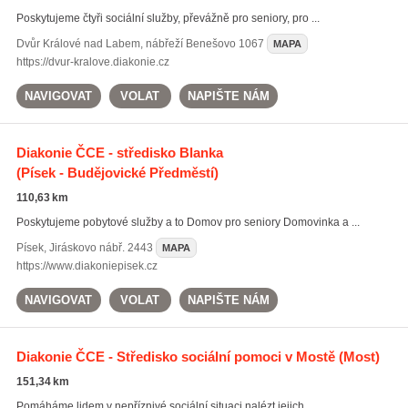
Poskytujeme čtyři sociální služby, převážně pro seniory, pro ...
Dvůr Králové nad Labem
,
nábřeží Benešovo 1067
MAPA
https://dvur-kralove.diakonie.cz
NAVIGOVAT
VOLAT
NAPIŠTE NÁM
Diakonie ČCE - středisko Blanka
(Písek - Budějovické Předměstí)
110,63 km
Poskytujeme pobytové služby a to Domov pro seniory Domovinka a ...
Písek
,
Jiráskovo nábř. 2443
MAPA
https://www.diakoniepisek.cz
NAVIGOVAT
VOLAT
NAPIŠTE NÁM
Diakonie ČCE - Středisko sociální pomoci v Mostě
(Most)
151,34 km
Pomáháme lidem v nepříznivé sociální situaci nalézt jejich ...