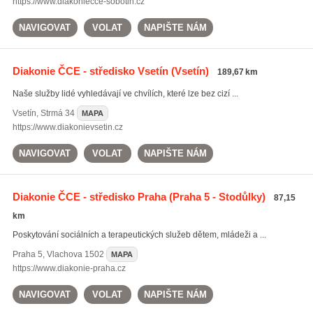
https://www.diakoniecce-sobotin.cz
NAVIGOVAT
VOLAT
NAPIŠTE NÁM
Diakonie ČCE - středisko Vsetín
(Vsetín)
189,67 km
Naše služby lidé vyhledávají ve chvílích, které lze bez cizí ...
Vsetín
,
Strmá 34
MAPA
https://www.diakonievsetin.cz
NAVIGOVAT
VOLAT
NAPIŠTE NÁM
Diakonie ČCE - středisko Praha
(Praha 5 - Stodůlky)
87,15
km
Poskytování sociálních a terapeutických služeb dětem, mládeži a ...
Praha 5
,
Vlachova 1502
MAPA
https://www.diakonie-praha.cz
NAVIGOVAT
VOLAT
NAPIŠTE NÁM