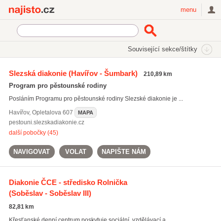
Najisto.cz
menu
SEKCE
ŠTÍTKY
Související sekce/štítky
Najisto.cz
Zdraví
Pečovatelské a ošetřovatelské služby
Slezská diakonie
(Havířov - Šumbark)
210,89 km
Diakonie
Program pro pěstounské rodiny
Posláním Programu pro pěstounské rodiny Slezské diakonie je ...
Havířov
,
Opletalova 607
MAPA
pestouni.slezskadiakonie.cz
další pobočky (45)
NAVIGOVAT
VOLAT
NAPIŠTE NÁM
Diakonie ČCE - středisko Rolnička
(Soběslav - Soběslav III)
82,81 km
Křesťanské denní centrum poskytuje sociální, vzdělávací a ...