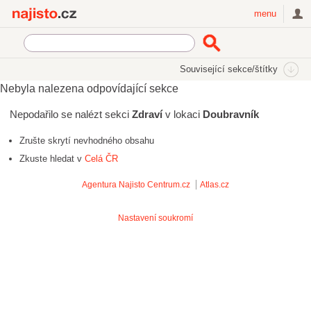
Najisto.cz
menu
Související sekce/štítky
Nebyla nalezena odpovídající sekce
Nepodařilo se nalézt sekci
Zdraví
v lokaci
Doubravník
Zrušte skrytí nevhodného obsahu
Zkuste hledat v
Celá ČR
Agentura Najisto
Centrum.cz
Atlas.cz
Nastavení soukromí