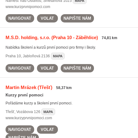
Náměšť nad Oslavou
,
Smetanova 1023
MAPA
www.kurzprvnipomoci.com
NAVIGOVAT
VOLAT
NAPIŠTE NÁM
M.S.D. holding, s.r.o.
(Praha 10 - Záběhlice)
74,81 km
Nabídka školení a kurzů první pomoci pro firmy i školy.
Praha 10
,
Jabloňová 2136
MAPA
NAVIGOVAT
VOLAT
NAPIŠTE NÁM
Martin Mrázek
(Třešť)
58,37 km
Kurzy první pomoci
Pořádáme kurzy a školení první pomoci.
Třešť
,
Vozábova 126
MAPA
www.kurzyprvnipomoci.com
NAVIGOVAT
VOLAT
NAPIŠTE NÁM