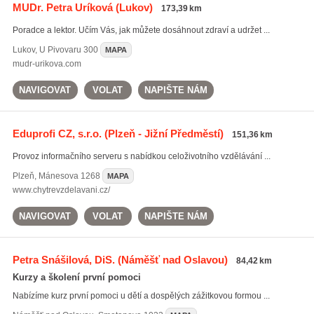
MUDr. Petra Uríková
(Lukov)
173,39 km
Poradce a lektor. Učím Vás, jak můžete dosáhnout zdraví a udržet ...
Lukov
,
U Pivovaru 300
MAPA
mudr-urikova.com
NAVIGOVAT
VOLAT
NAPIŠTE NÁM
Eduprofi CZ, s.r.o.
(Plzeň - Jižní Předměstí)
151,36 km
Provoz informačního serveru s nabídkou celoživotního vzdělávání ...
Plzeň
,
Mánesova 1268
MAPA
www.chytrevzdelavani.cz/
NAVIGOVAT
VOLAT
NAPIŠTE NÁM
Petra Snášilová, DiS.
(Náměšť nad Oslavou)
84,42 km
Kurzy a školení první pomoci
Nabízíme kurz první pomoci u dětí a dospělých zážitkovou formou ...