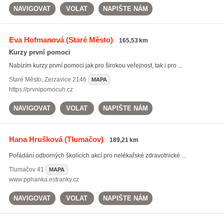
NAVIGOVAT
VOLAT
NAPIŠTE NÁM
Eva Hofmanová
(Staré Město)
165,53 km
Kurzy první pomoci
Nabízím kurzy první pomoci jak pro širokou veřejnost, tak i pro ...
Staré Město
,
Zerzavice 2146
MAPA
https://prvnipomocuh.cz
NAVIGOVAT
VOLAT
NAPIŠTE NÁM
Hana Hrušková
(Tlumačov)
189,21 km
Pořádání odborných školících akcí pro nelékařské zdravotnické ...
Tlumačov
41
MAPA
www.pphanka.estranky.cz
NAVIGOVAT
VOLAT
NAPIŠTE NÁM