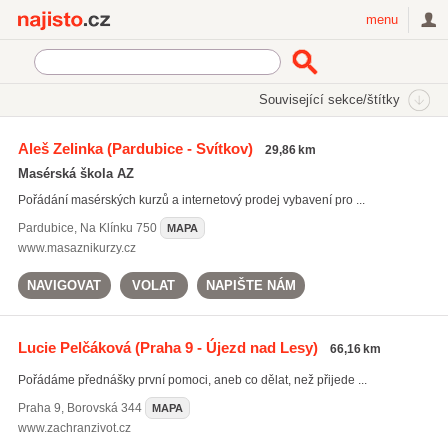
Najisto.cz
menu
SEKCE
ŠTÍTKY
Související sekce/štítky
Najisto.cz
Zdraví
Zdravotní kurzy
Aleš Zelinka
(Pardubice - Svítkov)
29,86 km
Masérská škola AZ
Pořádání masérských kurzů a internetový prodej vybavení pro ...
Pardubice
,
Na Klínku 750
MAPA
www.masaznikurzy.cz
NAVIGOVAT
VOLAT
NAPIŠTE NÁM
Lucie Pelčáková
(Praha 9 - Újezd nad Lesy)
66,16 km
Pořádáme přednášky první pomoci, aneb co dělat, než přijede ...
Praha 9
,
Borovská 344
MAPA
www.zachranzivot.cz