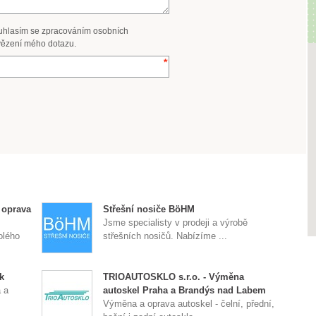
uhlasím se zpracováním osobních
ězení mého dotazu.
 oprava
Střešní nosiče BöHM
Jsme specialisty v prodeji a výrobě
olého
střešních nosičů. Nabízíme ...
k
TRIOAUTOSKLO s.r.o. - Výměna
 a
autoskel Praha a Brandýs nad Labem
Výměna a oprava autoskel - čelní, přední,