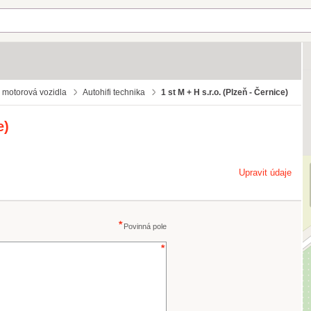
o motorová vozidla
Autohifi technika
1 st M + H s.r.o. (Plzeň - Černice)
e)
Upravit údaje
Povinná pole