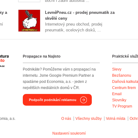
boční i zadní autoskla ...
ky a
LevnéPneu.cz - prodej pneumatik za
skvělé ceny
ní
Internetový pneu obchod, prodej
pneumatik, ocelových disků, ...
Propagace na Najisto
Praktické služ
Agentura Najisto
Podnikáte? Pomůžeme vám s propagací na
Slevy
internetu. Jsme Google Premium Partner a
Bezšanonu
spadáme pod Economia, a.s. - jeden z
Daňová kalkul
největších mediálních domů v ČR.
Centrum firem
Email
Podpořit podnikání reklamou
Slovníky
TV Program
mia, a.s.
O nás
Všechny služby
Volná místa
Ochr
Nastavení soukromí