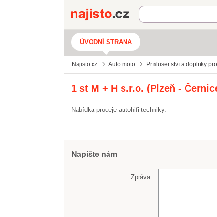
Najisto.cz
ÚVODNÍ STRANA
Najisto.cz
Auto moto
Příslušenství a doplňky pr
1 st M + H s.r.o. (Plzeň - Černic
Nabídka prodeje autohifi techniky.
Napište nám
Zpráva: