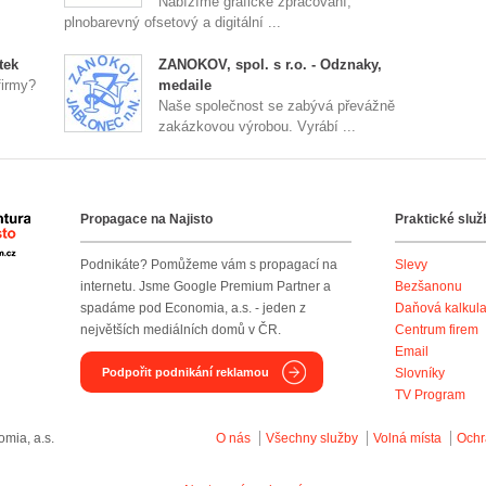
Nabízíme grafické zpracování,
plnobarevný ofsetový a digitální ...
tek
ZANOKOV, spol. s r.o. - Odznaky,
firmy?
medaile
Naše společnost se zabývá převážně
zakázkovou výrobou. Vyrábí ...
Propagace na Najisto
Praktické služ
Agentura Najisto
Podnikáte? Pomůžeme vám s propagací na
Slevy
internetu. Jsme Google Premium Partner a
Bezšanonu
spadáme pod Economia, a.s. - jeden z
Daňová kalkul
největších mediálních domů v ČR.
Centrum firem
Email
Podpořit podnikání reklamou
Slovníky
TV Program
mia, a.s.
O nás
Všechny služby
Volná místa
Ochr