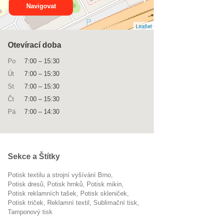
Navigovat
Leaflet
Otevírací doba
Po
7:00
–
15:30
Út
7:00
–
15:30
St
7:00
–
15:30
Čt
7:00
–
15:30
Pá
7:00
–
14:30
Sekce a Štítky
Potisk textilu a strojní vyšívání Brno
potisk dresů
potisk hrnků
potisk mikin
potisk reklamních tašek
potisk skleniček
potisk triček
reklamní textil
sublimační tisk
tamponový tisk