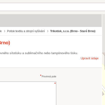
sk
Potisk textilu a strojní vyšívání
Trikotisk, s.r.o. (Brno - Staré Brno)
Brno)
evného sítotisku a sublimačního nebo tampónového tisku.
Upravit údaje
Povinná pole