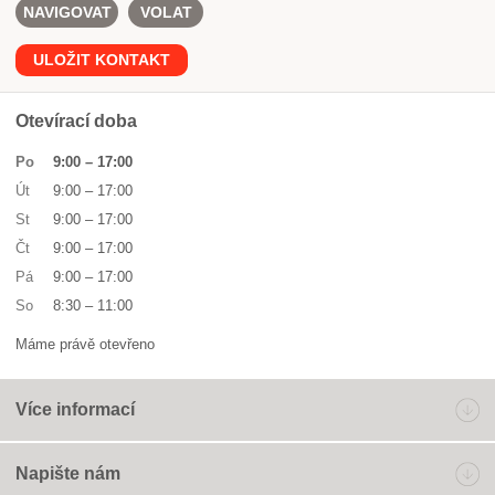
NAVIGOVAT
VOLAT
ULOŽIT KONTAKT
Otevírací doba
Po
9:00
–
17:00
Út
9:00
–
17:00
St
9:00
–
17:00
Čt
9:00
–
17:00
Pá
9:00
–
17:00
So
8:30
–
11:00
Máme právě otevřeno
Více informací
Napište nám