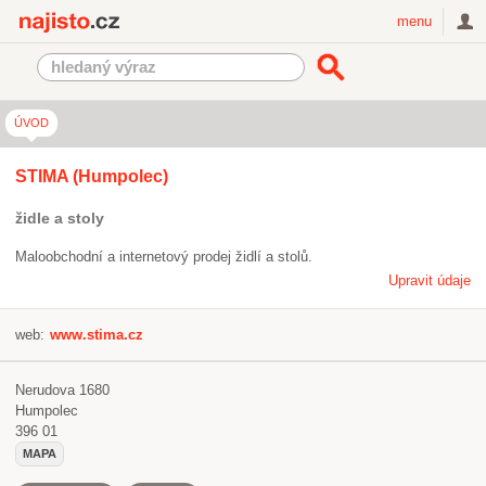
Najisto.cz
menu
ÚVOD
STIMA (Humpolec)
židle a stoly
Maloobchodní a internetový prodej židlí a stolů.
Upravit údaje
web:
www.stima.cz
Nerudova 1680
Humpolec
396 01
MAPA