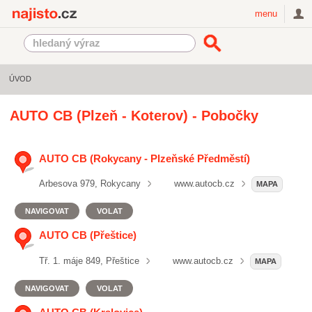
Najisto.cz
menu
ÚVOD
AUTO CB (Plzeň - Koterov) - Pobočky
AUTO CB (Rokycany - Plzeňské Předměstí)
Arbesova 979, Rokycany
www.autocb.cz
MAPA
NAVIGOVAT
VOLAT
AUTO CB (Přeštice)
Tř. 1. máje 849, Přeštice
www.autocb.cz
MAPA
NAVIGOVAT
VOLAT