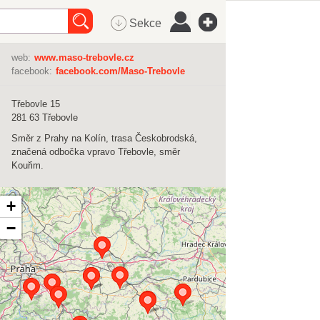
Sekce
web:
www.maso-trebovle.cz
facebook:
facebook.com/Maso-Trebovle
Třebovle 15
281 63
Třebovle
Směr z Prahy na Kolín, trasa Českobrodská,
značená odbočka vpravo Třebovle, směr
Kouřim.
+
−