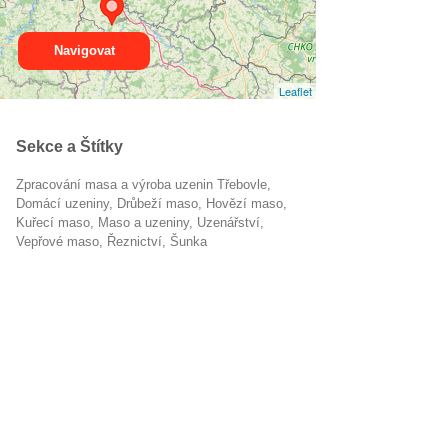
Navigovat
Leaflet
Sekce a Štítky
Zpracování masa a výroba uzenin Třebovle
domácí uzeniny
drůbeží maso
hovězí maso
kuřecí maso
Maso a uzeniny
uzenářství
vepřové maso
řeznictví
šunka