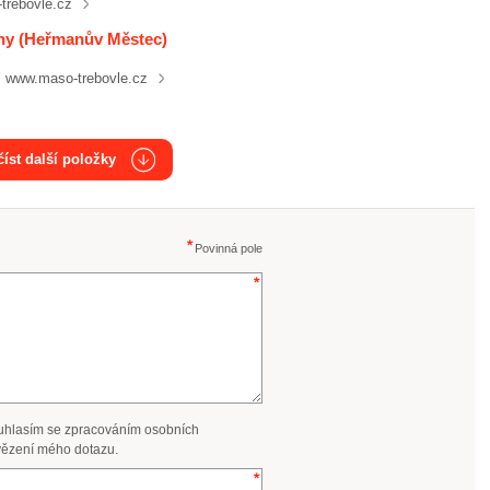
trebovle.cz
niny (Heřmanův Městec)
www.maso-trebovle.cz
íst další položky
Povinná pole
uhlasím se zpracováním osobních
ězení mého dotazu.