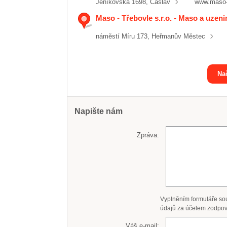
Jeníkovská 1698, Čáslav
www.maso-
Maso - Třebovle s.r.o. - Maso a uze
náměstí Míru 173, Heřmanův Městec
Nač
Napište nám
Zpráva:
Vyplněním formuláře so
údajů za účelem zodpov
Váš e-mail: