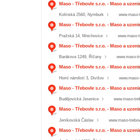
Maso - Třebovle s.r.o. - Maso a uzen
Kolínská 2560, Nymburk
www.maso-t
Maso - Třebovle s.r.o. - Maso a uzen
Pražská 14, Mnichovice
www.maso-t
Maso - Třebovle s.r.o. - Maso a uzeni
Barákova 1249, Říčany
www.maso-tr
Maso - Třebovle s.r.o. - Maso a uzeni
Horní náměstí 3, Divišov
www.maso-t
Maso - Třebovle s.r.o. - Maso a uzeni
Budějovická Jesenice
www.maso-tre
Maso - Třebovle s.r.o. - Maso a uzen
Jeníkovská Čáslav
www.maso-trebov
Maso - Třebovle s.r.o. - Maso a uzen