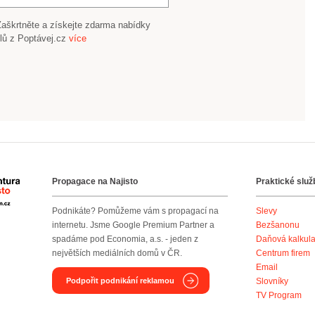
Zaškrtněte a získejte zdarma nabídky
lů z Poptávej.cz
více
Propagace na Najisto
Praktické služ
Agentura Najisto
Podnikáte? Pomůžeme vám s propagací na
Slevy
internetu. Jsme Google Premium Partner a
Bezšanonu
spadáme pod Economia, a.s. - jeden z
Daňová kalkul
největších mediálních domů v ČR.
Centrum firem
Email
Podpořit podnikání reklamou
Slovníky
TV Program