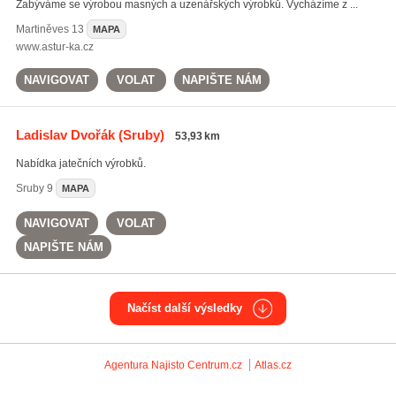
Zabýváme se výrobou masných a uzenářských výrobků. Vycházíme z ...
Martiněves
13
MAPA
www.astur-ka.cz
NAVIGOVAT
VOLAT
NAPIŠTE NÁM
Ladislav Dvořák
(Sruby)
53,93 km
Nabídka jatečních výrobků.
Sruby
9
MAPA
NAVIGOVAT
VOLAT
NAPIŠTE NÁM
Načíst další výsledky
Agentura Najisto
Centrum.cz
Atlas.cz