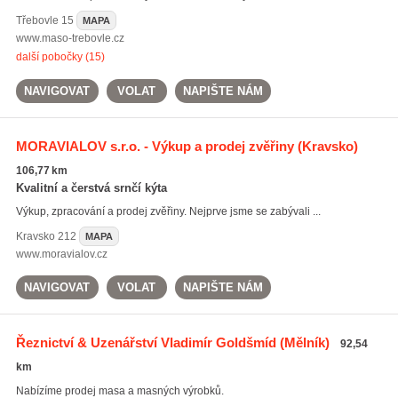
Třebovle
15
MAPA
www.maso-trebovle.cz
další pobočky (15)
NAVIGOVAT
VOLAT
NAPIŠTE NÁM
MORAVIALOV s.r.o. - Výkup a prodej zvěřiny
(Kravsko)
106,77 km
Kvalitní a čerstvá srnčí kýta
Výkup, zpracování a prodej zvěřiny. Nejprve jsme se zabývali ...
Kravsko
212
MAPA
www.moravialov.cz
NAVIGOVAT
VOLAT
NAPIŠTE NÁM
Řeznictví & Uzenářství Vladimír Goldšmíd
(Mělník)
92,54
km
Nabízíme prodej masa a masných výrobků.