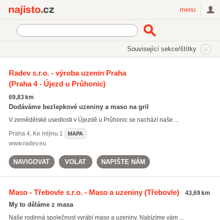
Najisto.cz
menu
SEKCE
ŠTÍTKY
Související sekce/štítky
Najisto.cz
Průmysl a výroba
Potravinářský průmysl
Radev s.r.o. - výroba uzenin Praha
Zpracování masa a výroba uzenin
(Praha 4 - Újezd u Průhonic)
69,83 km
Dodáváme bezlepkové uzeniny a maso na gril
V zemědělské usedlosti v Újezdě u Průhonic se nachází naše ...
Praha 4
,
Ke mlýnu 1
MAPA
www.radev.eu
NAVIGOVAT
VOLAT
NAPIŠTE NÁM
Maso - Třebovle s.r.o. - Maso a uzeniny
(Třebovle)
43,69 km
My to děláme z masa
Naše rodinná společnost vyrábí maso a uzeniny. Nabízíme vám ...