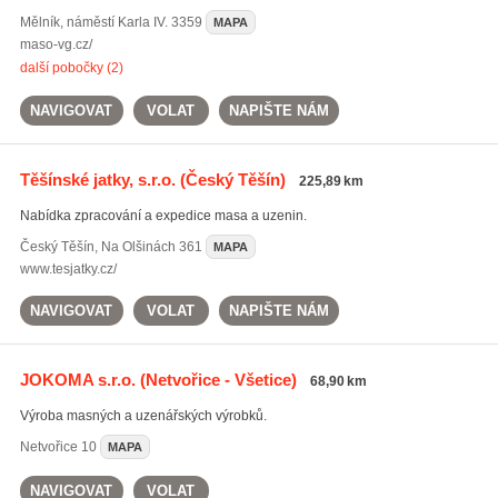
Mělník
,
náměstí Karla IV. 3359
MAPA
maso-vg.cz/
další pobočky (2)
NAVIGOVAT
VOLAT
NAPIŠTE NÁM
Těšínské jatky, s.r.o.
(Český Těšín)
225,89 km
Nabídka zpracování a expedice masa a uzenin.
Český Těšín
,
Na Olšinách 361
MAPA
www.tesjatky.cz/
NAVIGOVAT
VOLAT
NAPIŠTE NÁM
JOKOMA s.r.o.
(Netvořice - Všetice)
68,90 km
Výroba masných a uzenářských výrobků.
Netvořice
10
MAPA
NAVIGOVAT
VOLAT