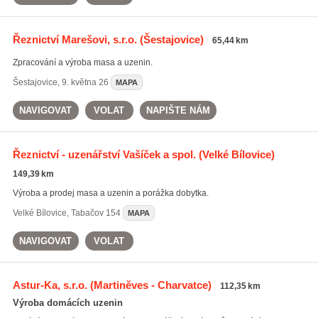
Řeznictví Marešovi, s.r.o.
(Šestajovice)
65,44 km
Zpracování a výroba masa a uzenin.
Šestajovice
,
9. května 26
MAPA
NAVIGOVAT
VOLAT
NAPIŠTE NÁM
Řeznictví - uzenářství Vašíček a spol.
(Velké Bílovice)
149,39 km
Výroba a prodej masa a uzenin a porážka dobytka.
Velké Bílovice
,
Tabačov 154
MAPA
NAVIGOVAT
VOLAT
Astur-Ka, s.r.o.
(Martiněves - Charvatce)
112,35 km
Výroba domácích uzenin