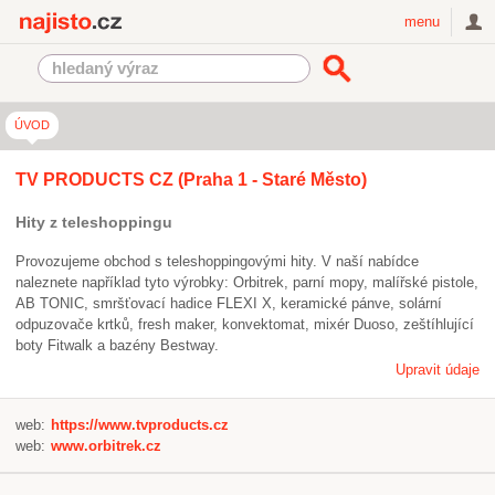
Najisto.cz
menu
ÚVOD
TV PRODUCTS CZ (Praha 1 - Staré Město)
Hity z teleshoppingu
Provozujeme obchod s teleshoppingovými hity. V naší nabídce
naleznete například tyto výrobky: Orbitrek, parní mopy, malířské pistole,
AB TONIC, smršťovací hadice FLEXI X, keramické pánve, solární
odpuzovače krtků, fresh maker, konvektomat, mixér Duoso, zeštíhlující
boty Fitwalk a bazény Bestway.
Upravit údaje
web:
https://www.tvproducts.cz
web:
www.orbitrek.cz