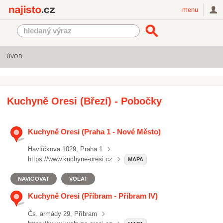
Najisto.cz
menu
ÚVOD
Kuchyně Oresi (Březí) - Pobočky
Kuchyně Oresi (Praha 1 - Nové Město)
Havlíčkova 1029, Praha 1
https://www.kuchyne-oresi.cz
MAPA
NAVIGOVAT
VOLAT
Kuchyně Oresi (Příbram - Příbram IV)
Čs. armády 29, Příbram