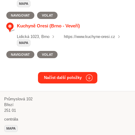
MAPA
NAVIGOVAT
VOLAT
Kuchyně Oresi (Brno - Veveří)
Lidická 1023, Brno
https://www.kuchyne-oresi.cz
MAPA
NAVIGOVAT
VOLAT
Načíst další položky
Průmyslová 102
Březí
251 01
centrála
MAPA