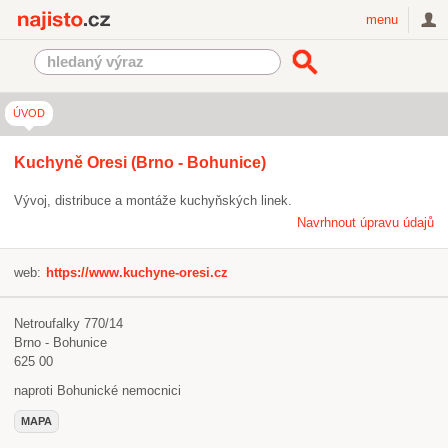
Najisto.cz
menu
ÚVOD
Kuchyně Oresi (Brno - Bohunice)
Vývoj, distribuce a montáže kuchyňských linek.
Navrhnout úpravu údajů
web:
https://www.kuchyne-oresi.cz
Netroufalky 770/14
Brno - Bohunice
625 00
naproti Bohunické nemocnici
MAPA