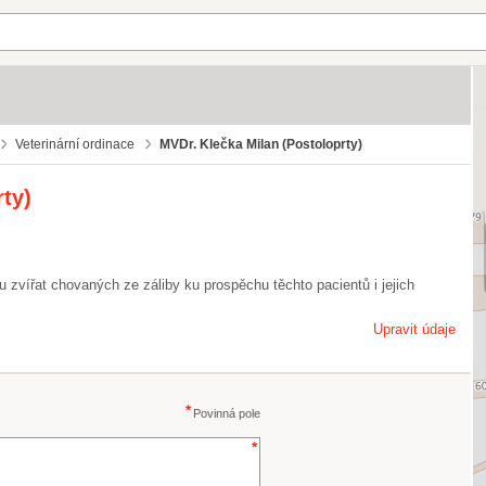
Veterinární ordinace
MVDr. Klečka Milan (Postoloprty)
ty)
zvířat chovaných ze záliby ku prospěchu těchto pacientů i jejich
Upravit údaje
Povinná pole