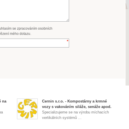
uhlasím se zpracováním osobních
ězení mého dotazu.
ě na
Cernin s.r.o. - Kompostárny a krmné
vozy s vakováním siláže, senáže apod.
ba
Specializujeme se na výrobu míchacích
vertikálních systémů ...