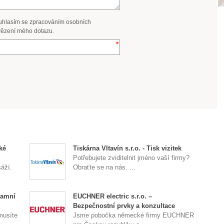
uhlasím se zpracováním osobních
ězení mého dotazu.
ké
Tiskárna Vltavín s.r.o. - Tisk vizitek
Potřebujete zviditelnit jméno vaší firmy?
sáží.
Obraťte se na nás. ...
lamní
EUCHNER electric s.r.o. –
Bezpečnostní prvky a konzultace
musíte
Jsme pobočka německé firmy EUCHNER