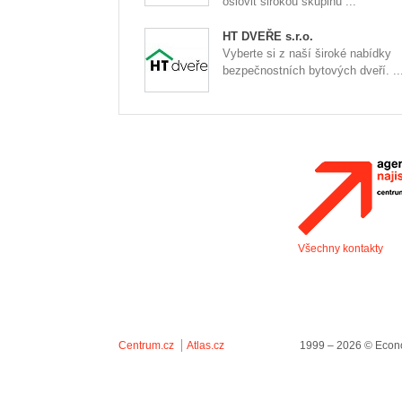
oslovit širokou skupinu ...
HT DVEŘE s.r.o.
Vyberte si z naší široké nabídky
bezpečnostních bytových dveří. ..
Všechny kontakty
Centrum.cz
Atlas.cz
1999 – 2026 © Econo