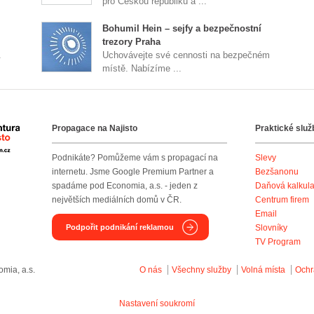
pro Českou republiku a ...
Bohumil Hein – sejfy a bezpečnostní
trezory Praha
.
Uchovávejte své cennosti na bezpečném
místě. Nabízíme ...
Propagace na Najisto
Praktické služ
Agentura Najisto
Podnikáte? Pomůžeme vám s propagací na
Slevy
internetu. Jsme Google Premium Partner a
Bezšanonu
spadáme pod Economia, a.s. - jeden z
Daňová kalkul
největších mediálních domů v ČR.
Centrum firem
Email
Podpořit podnikání reklamou
Slovníky
TV Program
mia, a.s.
O nás
Všechny služby
Volná místa
Ochr
Nastavení soukromí