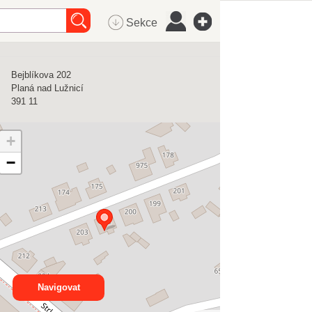
Sekce
Bejblíkova 202
Planá nad Lužnicí
391 11
+
−
Navigovat