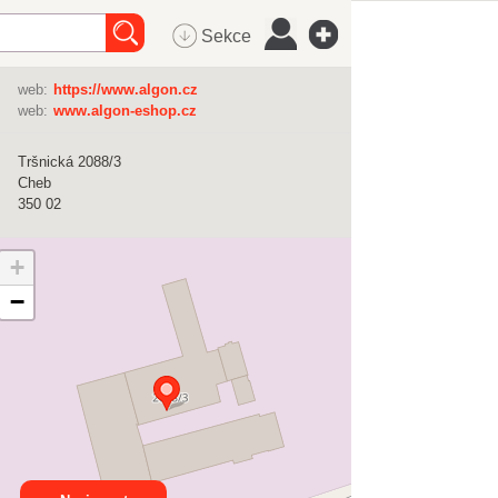
Sekce
web:
https://www.algon.cz
web:
www.algon-eshop.cz
Tršnická 2088/3
Cheb
350 02
+
−