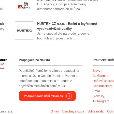
B.Z.Agency s.r.o. je autorizovaný
lé
distributor náhradních dílů na ...
alt
HUBTEX CZ s.r.o. - Boční a čtyřcestné
avy
vysokozdvižné vozíky
Jsme specialisté na prodej a servis
bočních a čtyřcestných ...
Propagace na Najisto
Praktické služ
Agentura Najisto
Podnikáte? Pomůžeme vám s propagací na
Slevy
internetu. Jsme Google Premium Partner a
Bezšanonu
spadáme pod Economia, a.s. - jeden z
Daňová kalkul
největších mediálních domů v ČR.
Centrum firem
Email
Podpořit podnikání reklamou
Slovníky
TV Program
mia, a.s.
O nás
Všechny služby
Volná místa
Ochr