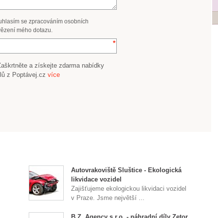
uhlasím se zpracováním osobních
ězení mého dotazu.
Zaškrtněte a získejte zdarma nabídky
lů z Poptávej.cz
více
Autovrakoviště Sluštice - Ekologická
likvidace vozidel
Zajišťujeme ekologickou likvidaci vozidel
v Praze. Jsme největší ...
B.Z. Agency s.r.o. - náhradní díly Zetor