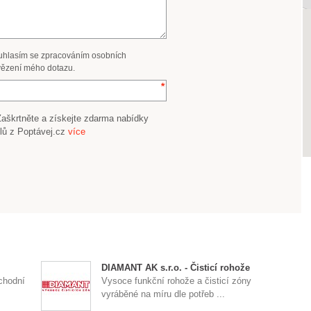
uhlasím se zpracováním osobních
ězení mého dotazu.
Zaškrtněte a získejte zdarma nabídky
lů z Poptávej.cz
více
DIAMANT AK s.r.o. - Čisticí rohože
chodní
Vysoce funkční rohože a čisticí zóny
vyráběné na míru dle potřeb ...