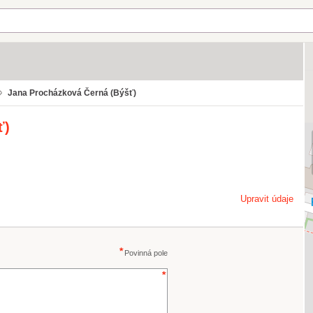
Jana Procházková Černá (Býšť)
ť)
Upravit údaje
Povinná pole