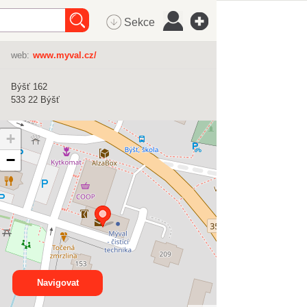
Sekce
web:
www.myval.cz/
Býšť 162
533 22
Býšť
+
−
Navigovat