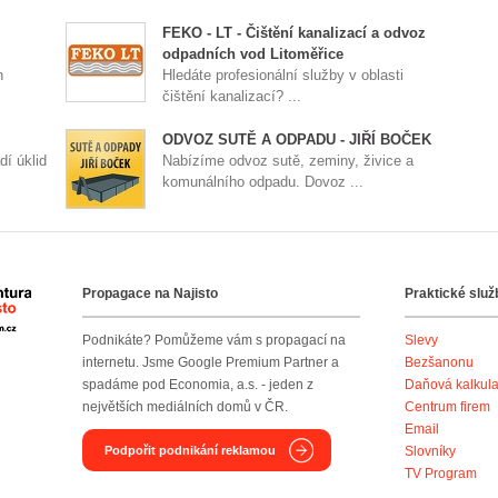
FEKO - LT - Čištění kanalizací a odvoz
odpadních vod Litoměřice
h
Hledáte profesionální služby v oblasti
čištění kanalizací? ...
ODVOZ SUTĚ A ODPADU - JIŘÍ BOČEK
dí úklid
Nabízíme odvoz sutě, zeminy, živice a
komunálního odpadu. Dovoz ...
Propagace na Najisto
Praktické služ
Agentura Najisto
Podnikáte? Pomůžeme vám s propagací na
Slevy
internetu. Jsme Google Premium Partner a
Bezšanonu
spadáme pod Economia, a.s. - jeden z
Daňová kalkul
největších mediálních domů v ČR.
Centrum firem
Email
Podpořit podnikání reklamou
Slovníky
TV Program