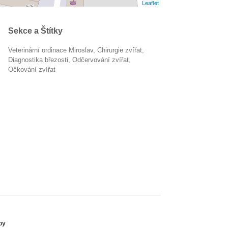
Leaflet
Sekce a Štítky
Veterinární ordinace Miroslav
chirurgie zvířat
diagnostika březosti
odčervování zvířat
očkování zvířat
by