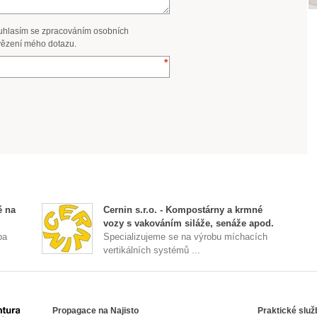
uhlasím se zpracováním osobních
ězení mého dotazu.
ě na
Cernin s.r.o. - Kompostárny a krmné
vozy s vakováním siláže, senáže apod.
ba
Specializujeme se na výrobu míchacích
vertikálních systémů ...
Propagace na Najisto
Praktické služ
Agentura Najisto