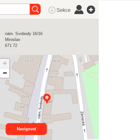
Sekce
nám. Svobody 16/16
Miroslav
671 72
+
−
Navigovat