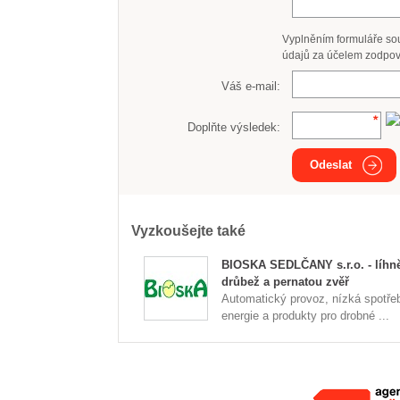
Vyplněním formuláře so
údajů za účelem zodpov
Váš e-mail:
Doplňte výsledek:
Odeslat
Vyzkoušejte také
BIOSKA SEDLČANY s.r.o. - líhn
drůbež a pernatou zvěř
Automatický provoz, nízká spotře
energie a produkty pro drobné ...