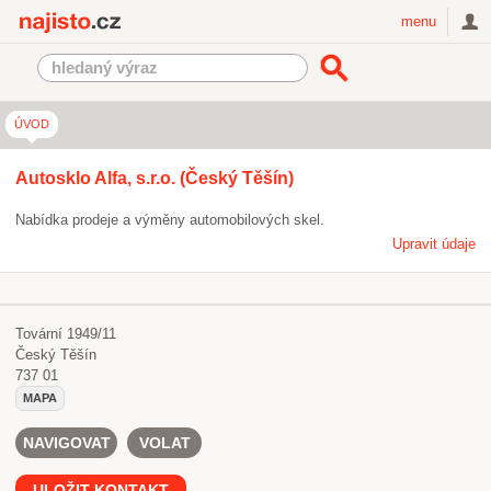
Najisto.cz
menu
ÚVOD
Autosklo Alfa, s.r.o. (Český Těšín)
Nabídka prodeje a výměny automobilových skel.
Upravit údaje
Tovární 1949/11
Český Těšín
737 01
MAPA
NAVIGOVAT
VOLAT
ULOŽIT KONTAKT