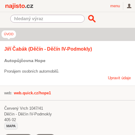
Najisto.cz
menu
ÚVOD
Jiří Čabák (Děčín - Děčín IV-Podmokly)
Autopůjčovna Hope
Pronájem osobních automobilů.
Upravit údaje
web:
web.quick.cz/hope1
Červený Vrch 1047/41
Děčín - Děčín IV-Podmokly
405 02
MAPA