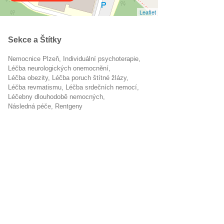
Leaflet
Sekce a Štítky
Nemocnice Plzeň
individuální psychoterapie
léčba neurologických onemocnění
léčba obezity
léčba poruch štítné žlázy
léčba revmatismu
léčba srdečních nemocí
Léčebny dlouhodobě nemocných
následná péče
rentgeny