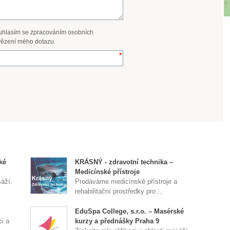
uhlasím se zpracováním osobních
ězení mého dotazu.
ké
KRÁSNÝ - zdravotní technika –
Medicínské přístroje
sáží.
Prodáváme medicínské přístroje a
rehabilitační prostředky pro ...
EduSpa College, s.r.o. – Masérské
ci a
kurzy a přednášky Praha 9