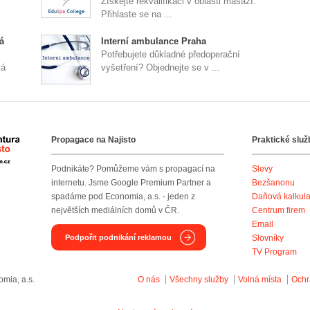
Získejte rekvalifikaci v oblasti masáží.
Přihlaste se na ...
á
Interní ambulance Praha
Potřebujete důkladné předoperační
má
vyšetření? Objednejte se v ...
Propagace na Najisto
Praktické služ
Agentura Najisto
Podnikáte? Pomůžeme vám s propagací na
Slevy
internetu. Jsme Google Premium Partner a
Bezšanonu
spadáme pod Economia, a.s. - jeden z
Daňová kalkul
největších mediálních domů v ČR.
Centrum firem
Email
Podpořit podnikání reklamou
Slovníky
TV Program
mia, a.s.
O nás
Všechny služby
Volná místa
Ochr