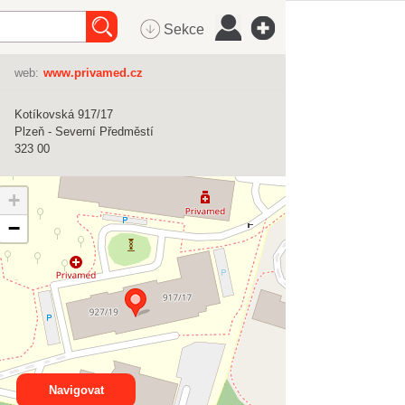
Sekce
web:
www.privamed.cz
Kotíkovská 917/17
Plzeň - Severní Předměstí
323 00
+
−
Navigovat