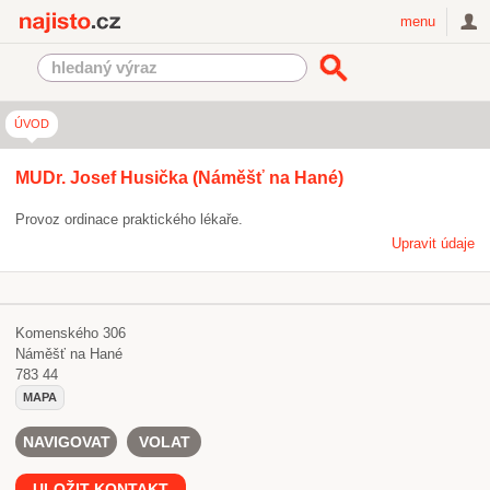
Najisto.cz
menu
ÚVOD
MUDr. Josef Husička (Náměšť na Hané)
Provoz ordinace praktického lékaře.
Upravit údaje
Komenského 306
Náměšť na Hané
783 44
MAPA
NAVIGOVAT
VOLAT
ULOŽIT KONTAKT