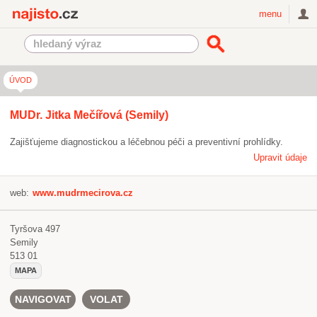
Najisto.cz
menu
ÚVOD
MUDr. Jitka Mečířová (Semily)
Zajišťujeme diagnostickou a léčebnou péči a preventivní prohlídky.
Upravit údaje
web:
www.mudrmecirova.cz
Tyršova 497
Semily
513 01
MAPA
NAVIGOVAT
VOLAT