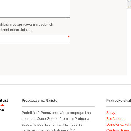
uhlasím se zpracováním osobních
ězení mého dotazu.
Propagace na Najisto
Praktické služ
Agentura Najisto
Podnikáte? Pomůžeme vám s propagací na
Slevy
internetu. Jsme Google Premium Partner a
Bezšanonu
spadáme pod Economia, a.s. - jeden z
Daňová kalkul
největších mediálních domů v ČR.
Centrum firem