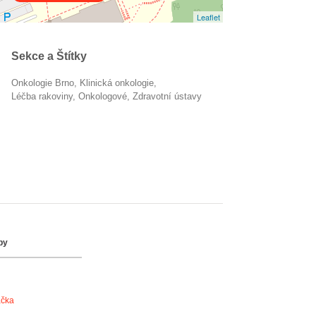
Leaflet
Sekce a Štítky
Onkologie Brno
klinická onkologie
léčba rakoviny
onkologové
Zdravotní ústavy
by
ačka