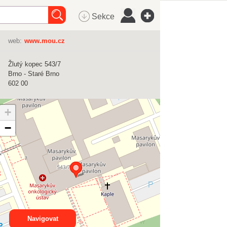
Sekce
web:
www.mou.cz
Žlutý kopec 543/7
Brno - Staré Brno
602 00
+
−
Navigovat