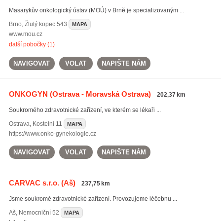
Masarykův onkologický ústav (MOÚ) v Brně je specializovaným ...
Brno
,
Žlutý kopec 543
MAPA
www.mou.cz
další pobočky (1)
NAVIGOVAT
VOLAT
NAPIŠTE NÁM
ONKOGYN
(Ostrava - Moravská Ostrava)
202,37 km
Soukromého zdravotnické zařízení, ve kterém se lékaři ...
Ostrava
,
Kostelní 11
MAPA
https://www.onko-gynekologie.cz
NAVIGOVAT
VOLAT
NAPIŠTE NÁM
CARVAC s.r.o.
(Aš)
237,75 km
Jsme soukromé zdravotnické zařízení. Provozujeme léčebnu ...
Aš
,
Nemocniční 52
MAPA