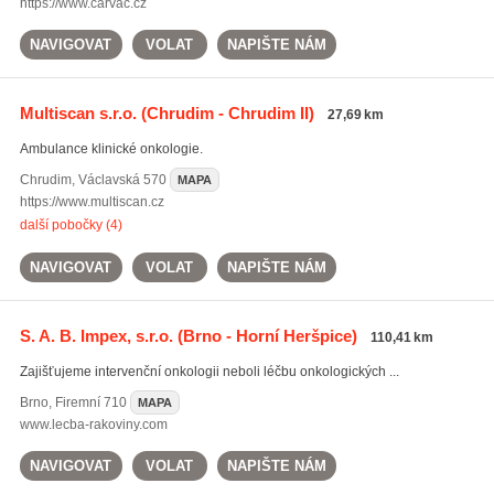
https://www.carvac.cz
NAVIGOVAT
VOLAT
NAPIŠTE NÁM
Multiscan s.r.o.
(Chrudim - Chrudim II)
27,69 km
Ambulance klinické onkologie.
Chrudim
,
Václavská 570
MAPA
https://www.multiscan.cz
další pobočky (4)
NAVIGOVAT
VOLAT
NAPIŠTE NÁM
S. A. B. Impex, s.r.o.
(Brno - Horní Heršpice)
110,41 km
Zajišťujeme intervenční onkologii neboli léčbu onkologických ...
Brno
,
Firemní 710
MAPA
www.lecba-rakoviny.com
NAVIGOVAT
VOLAT
NAPIŠTE NÁM