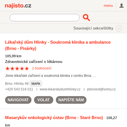
Najisto.cz
menu
SEKCE
ŠTÍTKY
Související sekce/štítky
Najisto.cz
Zdraví
Lékaři a lékařské ordinace
Onkologie
Lékařský dům Hlinky - Soukromá klinika a ambulance
(Brno - Pisárky)
105,99 km
Zdravotnické zařízení s lékárnou
1
hodnocení
Jsme lékařské zařízení a soukromá klinika v centru Brna. ...
Brno
,
Hlinky 48
MAPA
+420 543 516 011
www.lekarskydumhlinky.cz
pbinvest@volny.cz
NAVIGOVAT
VOLAT
NAPIŠTE NÁM
Masarykův onkologický ústav
(Brno - Staré Brno)
106,27
km