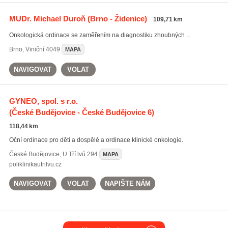
MUDr. Michael Duroň
(Brno - Židenice)
109,71 km
Onkologická ordinace se zaměřením na diagnostiku zhoubných ...
Brno
,
Viniční 4049
MAPA
NAVIGOVAT
VOLAT
GYNEO, spol. s r.o.
(České Budějovice - České Budějovice 6)
118,44 km
Oční ordinace pro děti a dospělé a ordinace klinické onkologie.
České Budějovice
,
U Tří lvů 294
MAPA
poliklinikautrilvu.cz
NAVIGOVAT
VOLAT
NAPIŠTE NÁM