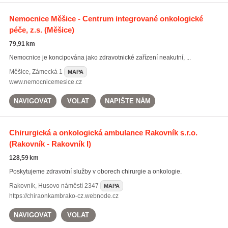
Nemocnice Měšice - Centrum integrované onkologické
péče, z.s.
(Měšice)
79,91 km
Nemocnice je koncipována jako zdravotnické zařízení neakutní, ...
Měšice
,
Zámecká 1
MAPA
www.nemocnicemesice.cz
NAVIGOVAT
VOLAT
NAPIŠTE NÁM
Chirurgická a onkologická ambulance Rakovník s.r.o.
(Rakovník - Rakovník I)
128,59 km
Poskytujeme zdravotní služby v oborech chirurgie a onkologie.
Rakovník
,
Husovo náměstí 2347
MAPA
https://chiraonkambrako-cz.webnode.cz
NAVIGOVAT
VOLAT