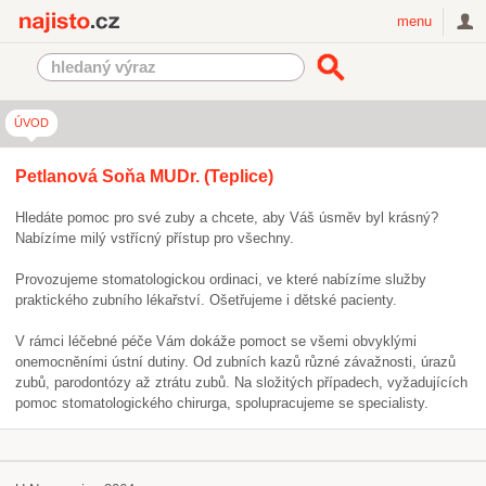
Najisto.cz
menu
ÚVOD
Petlanová Soňa MUDr.
(Teplice)
Hledáte pomoc pro své zuby a chcete, aby Váš úsměv byl krásný?
Nabízíme milý vstřícný přístup pro všechny.
Provozujeme stomatologickou ordinaci, ve které nabízíme služby
praktického zubního lékařství. Ošetřujeme i dětské pacienty.
V rámci léčebné péče Vám dokáže pomoct se všemi obvyklými
onemocněními ústní dutiny. Od zubních kazů různé závažnosti, úrazů
zubů, parodontózy až ztrátu zubů. Na složitých případech, vyžadujících
pomoc stomatologického chirurga, spolupracujeme se specialisty.