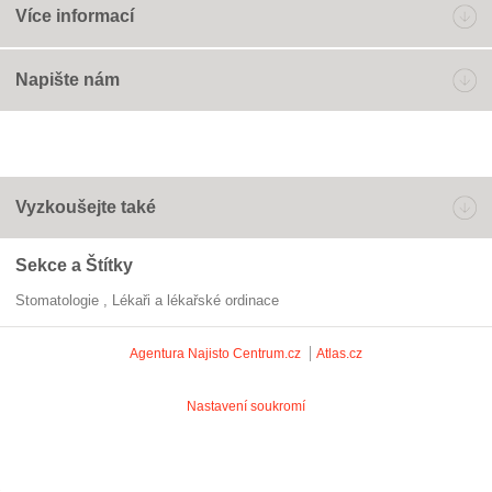
Více informací
Napište nám
Vyzkoušejte také
Sekce a Štítky
Stomatologie
Lékaři a lékařské ordinace
Agentura Najisto
Centrum.cz
Atlas.cz
Nastavení soukromí