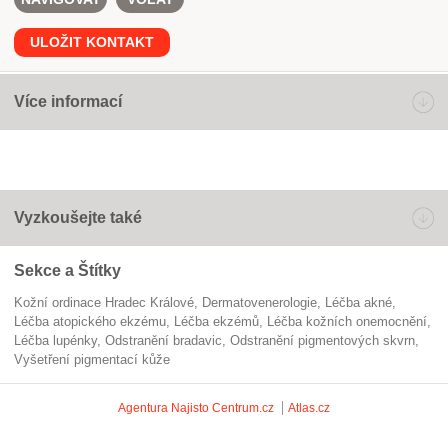
ULOŽIT KONTAKT
Více informací
Vyzkoušejte také
Sekce a Štítky
Kožní ordinace Hradec Králové
dermatovenerologie
léčba akné
léčba atopického ekzému
léčba ekzémů
léčba kožních onemocnění
léčba lupénky
odstranění bradavic
odstranění pigmentových skvrn
vyšetření pigmentací kůže
Agentura Najisto
Centrum.cz
Atlas.cz