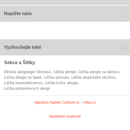
Napište nám
Vyzkoušejte také
Sekce a Štítky
Dětská alergologie Olomouc
léčba alergie
léčba alergie na laktózu
léčba alergie na lepek
léčba astmatu
léčba atopického ekzému
léčba imunodeficience
léčba kožní alergie
léčba potravinových alergií
Agentura Najisto
Centrum.cz
Atlas.cz
Nastavení soukromí