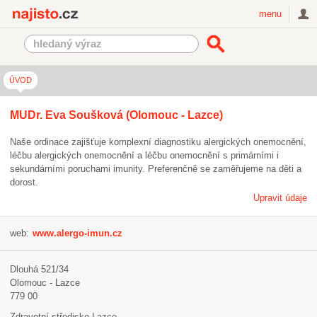
Najisto.cz
menu
ÚVOD
MUDr. Eva Soušková (Olomouc - Lazce)
Naše ordinace zajišťuje komplexní diagnostiku alergických onemocnění,
léčbu alergických onemocnění a léčbu onemocnění s primárními i
sekundárními poruchami imunity. Preferenčně se zaměřujeme na děti a
dorost.
Upravit údaje
web:
www.alergo-imun.cz
Dlouhá 521/34
Olomouc - Lazce
779 00
Zdravotní středisko Lazce