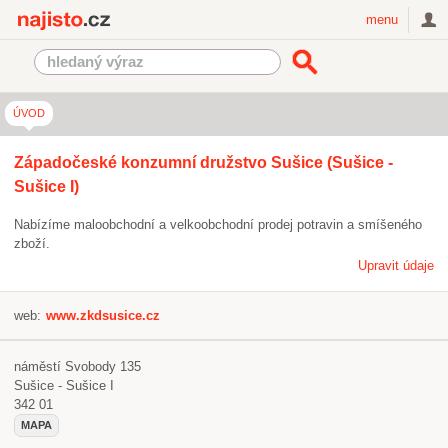
Najisto.cz
menu
ÚVOD
Západočeské konzumní družstvo Sušice (Sušice -
Sušice I)
Nabízíme maloobchodní a velkoobchodní prodej potravin a smíšeného
zboží.
Upravit údaje
web:
www.zkdsusice.cz
náměstí Svobody 135
Sušice - Sušice I
342 01
MAPA