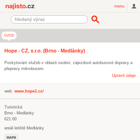
Najisto.cz
menu
ÚVOD
Hope - CZ, s.r.o. (Brno - Medlánky)
Poskytování služeb v oblasti osobní, zájezdové autobusové dopravy a
přepravy mikrobusem.
Upravit údaje
web:
www.hope1.cz/
Turistická
Brno - Medlánky
621 00
areál letiště Medlánky
MAPA