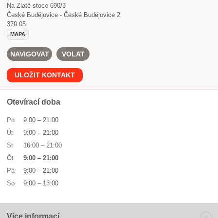
Na Zlaté stoce 690/3
České Budějovice - České Budějovice 2
370 05
MAPA
NAVIGOVAT
VOLAT
ULOŽIT KONTAKT
Otevírací doba
Po
9:00
–
21:00
Út
9:00
–
21:00
St
16:00
–
21:00
Čt
9:00
–
21:00
Pá
9:00
–
21:00
So
9:00
–
13:00
Více informací