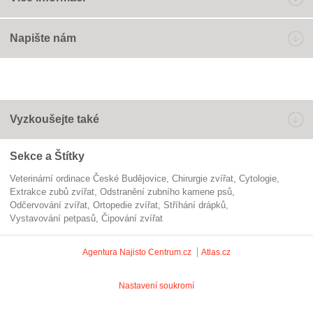
Napište nám
Vyzkoušejte také
Sekce a Štítky
Veterinární ordinace České Budějovice
chirurgie zvířat
cytologie
extrakce zubů zvířat
odstranění zubního kamene psů
odčervování zvířat
ortopedie zvířat
stříhání drápků
vystavování petpasů
čipování zvířat
Agentura Najisto
Centrum.cz
Atlas.cz
Nastavení soukromí