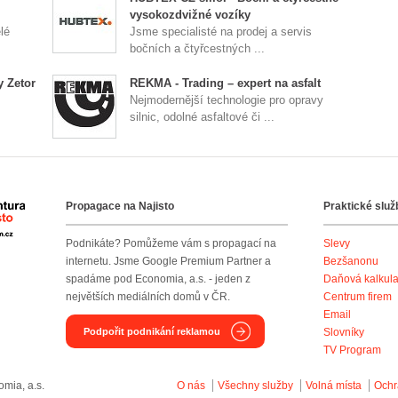
vysokozdvižné vozíky
lé
Jsme specialisté na prodej a servis
bočních a čtyřcestných ...
y Zetor
REKMA - Trading – expert na asfalt
Nejmodernější technologie pro opravy
silnic, odolné asfaltové či ...
Propagace na Najisto
Praktické služ
Agentura Najisto
Podnikáte? Pomůžeme vám s propagací na
Slevy
internetu. Jsme Google Premium Partner a
Bezšanonu
spadáme pod Economia, a.s. - jeden z
Daňová kalkul
největších mediálních domů v ČR.
Centrum firem
Email
Podpořit podnikání reklamou
Slovníky
TV Program
mia, a.s.
O nás
Všechny služby
Volná místa
Ochr