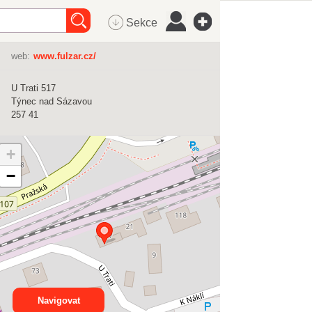
Sekce
web:
www.fulzar.cz/
U Trati 517
Týnec nad Sázavou
257 41
+
−
Navigovat