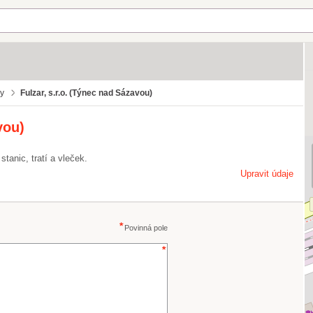
by
Fulzar, s.r.o. (Týnec nad Sázavou)
vou)
tanic, tratí a vleček.
Upravit údaje
Povinná pole