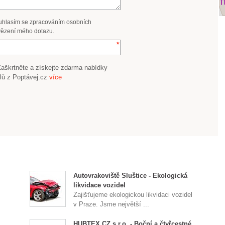
uhlasím se zpracováním osobních
ězení mého dotazu.
Zaškrtněte a získejte zdarma nabídky
lů z Poptávej.cz
více
Autovrakoviště Sluštice - Ekologická
likvidace vozidel
Zajišťujeme ekologickou likvidaci vozidel
v Praze. Jsme největší ...
HUBTEX CZ s.r.o. - Boční a čtyřcestné