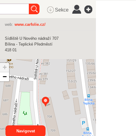
Sekce
web:
www.carfolie.cz/
Sídliště U Nového nádraží 707
Bílina - Teplické Předměstí
418 01
+
−
Navigovat