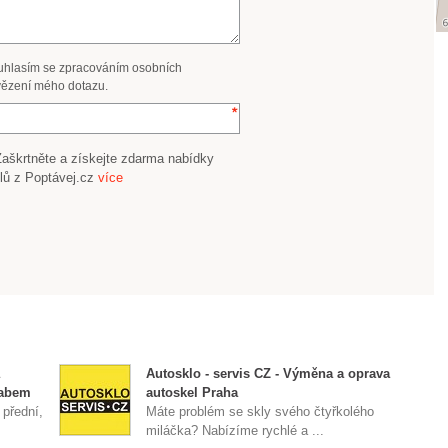
uhlasím se zpracováním osobních
ězení mého dotazu.
Zaškrtněte a získejte zdarma nabídky
lů z Poptávej.cz
více
Autosklo - servis CZ - Výměna a oprava
Labem
autoskel Praha
 přední,
Máte problém se skly svého čtyřkolého
miláčka? Nabízíme rychlé a ...