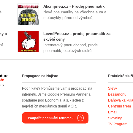
Akcnipneu.cz - Prodej pneumatik
ě
Nové pneumatiky na všechna auta a
motocykly přímo od výrobců, ...
ky a
LevnéPneu.cz - prodej pneumatik za
skvělé ceny
ní
Internetový pneu obchod, prodej
pneumatik, ocelových disků, ...
Propagace na Najisto
Praktické služ
Agentura Najisto
Podnikáte? Pomůžeme vám s propagací na
Slevy
internetu. Jsme Google Premium Partner a
Bezšanonu
spadáme pod Economia, a.s. - jeden z
Daňová kalkul
největších mediálních domů v ČR.
Centrum firem
Email
Podpořit podnikání reklamou
Slovníky
TV Program