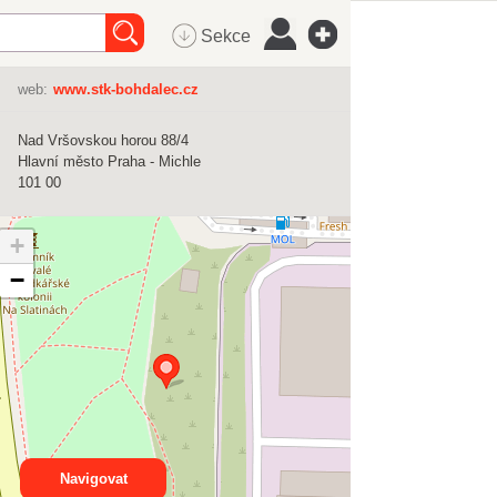
Sekce
web:
www.stk-bohdalec.cz
Nad Vršovskou horou 88/4
Hlavní město Praha - Michle
101 00
+
−
Navigovat