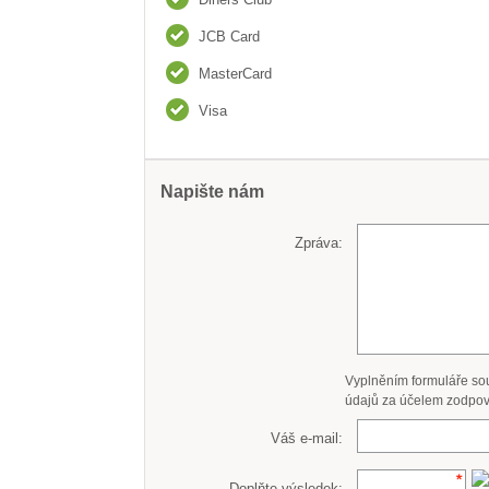
JCB Card
MasterCard
Visa
Napište nám
Zpráva:
Vyplněním formuláře so
údajů za účelem zodpov
Váš e-mail:
Doplňte výsledek: