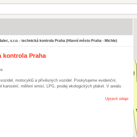
lec, s.r.o. - technická kontrola Praha (Hlavní město Praha - Michle)
á kontrola Praha
ec
 vozidel, motocyklů a přívěsných vozidel. Poskytujeme evidenční,
l karosérií, měření emisí, LPG, prodej ekologických plaket. V areálu
Upravit údaje