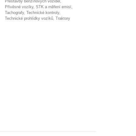
přestavby benzínových vozidel
přívěsné vozíky
STK a měření emisí
tachografy
technické kontroly
technické prohlídky vozíků
traktory