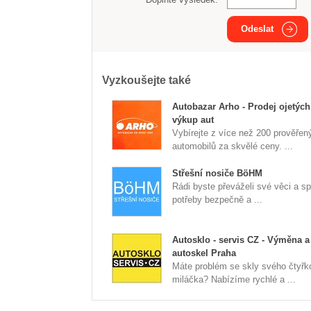
Odeslat
Vyzkoušejte také
Autobazar Arho - Prodej ojetých
výkup aut
Vybírejte z více než 200 prověřen
automobilů za skvělé ceny. ...
Střešní nosiče BöHM
Rádi byste převáželi své věci a sp
potřeby bezpečně a ...
Autosklo - servis CZ - Výměna a
autoskel Praha
Máte problém se skly svého čtyřk
miláčka? Nabízíme rychlé a ...