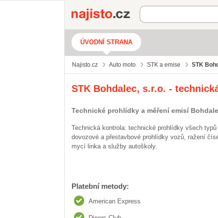
Najisto.cz
ÚVODNÍ STRANA
Najisto.cz
Auto moto
STK a emise
STK Bohda
STK Bohdalec, s.r.o. - technick
Technické prohlídky a měření emisí Bohdal
Technická kontrola: technické prohlídky všech typů
dovozové a přestavbové prohlídky vozů, ražení číse
mycí linka a služby autoškoly.
Platební metody:
American Express
Diners Club