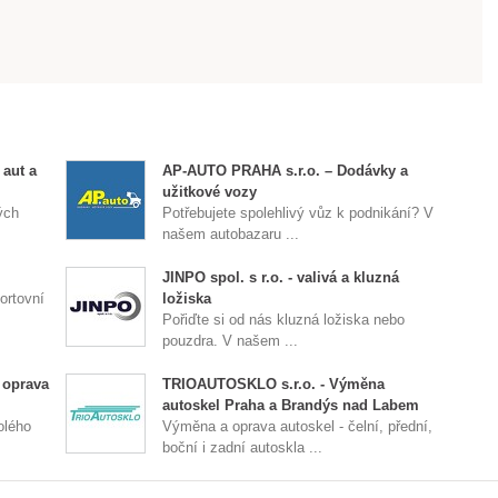
 aut a
AP-AUTO PRAHA s.r.o. – Dodávky a
užitkové vozy
ých
Potřebujete spolehlivý vůz k podnikání? V
našem autobazaru ...
JINPO spol. s r.o. - valivá a kluzná
ortovní
ložiska
Pořiďte si od nás kluzná ložiska nebo
pouzdra. V našem ...
 oprava
TRIOAUTOSKLO s.r.o. - Výměna
autoskel Praha a Brandýs nad Labem
olého
Výměna a oprava autoskel - čelní, přední,
boční i zadní autoskla ...